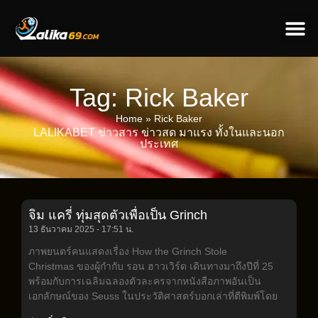
ข่าวป
ข่าวต่างป
Tag: Rick Baker
Home
»
Rick Baker
LALIKABET ข่าวสาร ข่าวสด มาแรง ทั้งในและนอก
ประเทศ
จิม แครี่ ทุ่มสุดตัวเพื่อเป็น Grinch
13 ธันวาคม 2025
17:51 น.
ภาพยนตร์คนแสดงเรื่อง How the Grinch Stole
Christmas ของผู้กำกับ รอน ฮาวเวิร์ด เดินทางมาถึงปีที่ 25
พร้อมกับการเฉลิมฉลองตัวละครจากหนังสือภาพอันเป็น
เอกลักษณ์ของ Seuss ในประวัติศาสตร์บอกเล่าที่ตีพิมพ์โดย