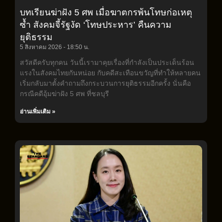
บทเรียนฆ่าฝัง 5 ศพ เมื่อฆาตกรพ้นโทษก่อเหตุ
ซ้ำ สังคมจี้รัฐงัด ‘โทษประหาร’ คืนความ
ยุติธรรม
5 สิงหาคม 2026
18:50 น.
สวัสดีครับทุกคน วันนี้เรามาคุยเรื่องที่กำลังเป็นประเด็นร้อน
แรงในสังคมไทยกันหน่อย กับคดีสะเทือนขวัญที่ทำให้หลายคน
เริ่มกลับมาตั้งคำถามถึงกระบวนการยุติธรรมอีกครั้ง นั่นคือ
กรณีคดีอุ้มฆ่าฝัง 5 ศพ ที่ชลบุรี
อ่านเพิ่มเติม »