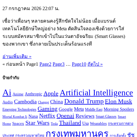
27 กรกฎาคม 2026
22:07 น.
เชื่อว่าเพื่อนๆ หลายคนคงรู้สึกขัดใจไม่น้อย เมื่อแบรนด์
เทคโนโลยียักษ์ใหญ่อย่าง Meta ตัดสินใจลองเชิงด้วยการใส่
ระบบสมัครสมาชิกเข้าไปในแว่นตาอัจฉริยะ (Smart Glasses)
ของพวกเขา ซึ่งกลายเป็นประเด็นร้อนแรงที
อ่านเพิ่มเติม »
« ก่อนหน้า
Page
1
Page
2
Page
3
…
Page
10
ถัดไป »
ป้ายกำกับ
Ai
Artificial Intelligence
Apple
Anthropic
Anime
Donald Trump
Elon Musk
Cambodia
China
Audio
Chatgpt
Gaming
Google
Meta
Morning Spoilers
Emerging Technologies
Middle East
Openai
Netflix
Reviews
Nasa
Smart Glasses
Mortal Kombat Ii
Smart
Star Wars
Thailand
Usa
Wearables
Spacex
Tesla
กระทรวงการต่าง
Home
กรุงเทพมหานคร
ชัช
ประเทศ
กระทรวงมหาดไทย
การเลือกตั้ง