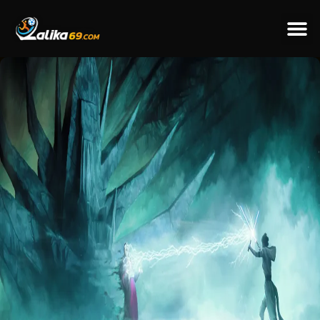
ข่าวป
ข่าวต่างป