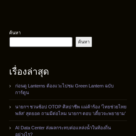
ค้นหา
ค้นหา
เรื่องล่าสุด
ก่อนดู Lanterns ต้องแวะไปชม Green Lantern ฉบับ
การ์ตูน
นายกฯ ชวนช้อป OTOP ศิลปาชีพ แม่ค้าร้อง ‘ไทยช่วยไทย
พลัส’ สุดยอด ถามมีต่อไหม นายกฯ ตอบ ‘เดี๋ยวจะพยายาม’
AI Data Center ส่งผลกระทบต่อแหล่งน้ำในท้องถิ่น
อย่างไร?