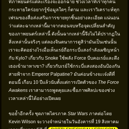
ที่ภาพยนตร์แต่ละเรื่องจะออกฉาย ช่วงเวลาที่เราทุกคน
กระหายใคร่อยากรู้ข้อมูลใดๆ ก็ตาม และเราวิเคราะห์ทุก
เฟรมของสื่อส่งเสริมการขายทุกชิ้นอย่างละเอียด แน่นอน
ว่าแต่ละฉากเหล่านี้มาจากตอนจบหรือจุดเปลี่ยนสำคัญ
ของภาพยนตร์เหล่านี้ ดังนั้นฉากเหล่านี้จึงไม่ได้ปรากฏใน
สิ่งเหล่านั้นจริงๆ แต่ลองจินตนาการดูสิว่ามันเป็นเช่นนั้น
เราจะคิดอย่างไรเมื่อเห็นเรย์ถือกระบี่แสงกำลังเผชิญหน้า
กับ Kylo? เกี่ยวกับ Snoke ใช้พลัง Force บีบคอเรย์และดึง
เธอเข้ามาหาเขา? เกี่ยวกับเรย์ใช้กระบี่แสงสองอันป้องกัน
สายฟ้าจาก Emperor Palpatine? มันค่อนข้างจะเจ๋งดีที่
ตอนนี้ เกือบ 10 ปีแล้วนับตั้งแต่การเปิดตัวของ
The Force
Awakens
เราสามารถพูดคุยและซื้อภาพศิลปะของช่วง
เวลาเหล่านี้ได้อย่างเปิดเผย
ขอย้ำอีกครั้ง ชุดภาพไตรภาค
Star Wars
ภาคต่อโดย
Kevin Wilson จะวางจำหน่ายในวันอังคารที่ 19 สิงหาคม