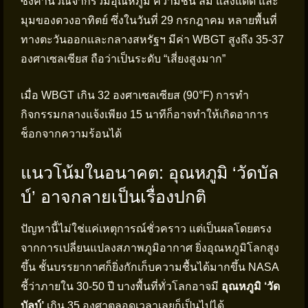
ซึ่งคำนวณจากรวมอุณหภูมิ ความชื้น ลม แสงแดด และ
มุมของดวงอาทิตย์ ซึ่งในวันที่ 29 กรกฎาคม หลายพื้นที่
ทางตะวันออกและกลางสหรัฐฯ มีค่า WBGT สูงถึง 35-37
องศาเซลเซียส ถือว่าเป็นระดับ “เสี่ยงสูงมาก”
เมื่อ WBGT เกิน 32 องศาเซลเซียส (90°F) การทำ
กิจกรรมกลางแจ้งเพียง 15 นาทีก็อาจทำให้เกิดอาการ
ช็อกจากความร้อนได้
แนวโน้มในอนาคต: อุณหภูมิ ‘วัดบัล
บ์’ อาจกลายเป็นเรื่องปกติ
ปัญหานี้ไม่ใช่แค่เหตุการณ์ชั่วคราว แต่เป็นผลโดยตรง
จากการเปลี่ยนแปลงสภาพภูมิอากาศ ยิ่งอุณหภูมิโลกสูง
ขึ้น ชั้นบรรยากาศก็ยิ่งกักเก็บความชื้นได้มากขึ้น NASA
ชี้ว่าภายใน 30-50 ปี บางพื้นที่ทั่วโลกอาจมี
อุณหภูมิ ‘วัด
บัลบ์’
เกิน 35 องศาตลอดเวลาเลยก็เป็นไปได้