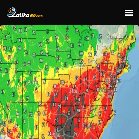
ข่าวป
ข่าวต่างป