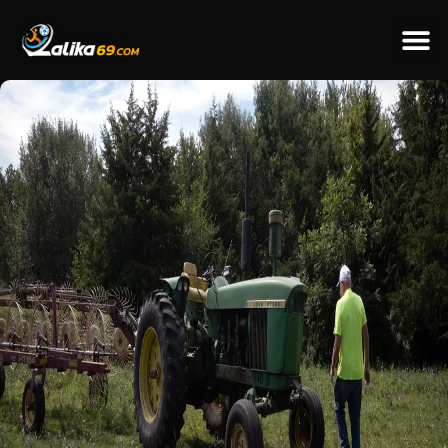
ข่าวป
ข่าวต่างป