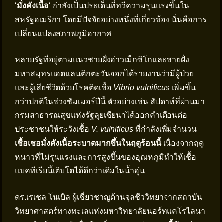
‘
มั่งคังเนื้อ
‘ กำลังเป็นประเด็นที่ทวีความรุนแรงขึ้นใน
สหรัฐอเมริกา โดยมีปัจจัยอย่างหนึ่งที่เกี่ยวข้อง นั่นคือการ
เปลี่ยนแปลงสภาพภูมิอากาศ
หลายรัฐที่อยู่ตามแนวชายฝั่งอ่าวเม็กซิโกและชายฝั่ง
มหาสมุทรแอตแลนติกตะวันออกได้รายงานว่ามีผู้ป่วย
และผู้เสียชีวิตด้วยโรคติดเชื้อ
Vibrio vulnificus
เพิ่มขึ้น
กว่าปกติในช่วงซัมเมอร์ปีนี้ ตัวอย่างเช่น สัปดาห์ที่ผ่านมา
กรมสาธารณสุขแห่งรัฐลุยเซียนาได้ออกคำเตือนต่อ
ประชาชนให้ระวังเชื้อ
V. vulnificus
ที่กำลังเพิ่มจำนวน
เชื้อเชอมั่งคังเนื้อระบาดมากขึ้นในฤดูร้อนนี้
เนื่องจากฤดู
หนาวที่ไม่รุนแรงและการสูงขึ้นของอุณหภูมิทำให้เชื้อ
แบคทีเรียนี้เติบโตได้ดีกว่าเดิมในน้ำอุ่น
ดร.เรเชล โนเบิล ผู้เชี่ยวชาญด้านจุลชีววิทยาจากสถาบัน
วิทยาศาสตร์ทางทะเลแห่งมหาวิทยาลัยนอร์ทแคโรไลนา