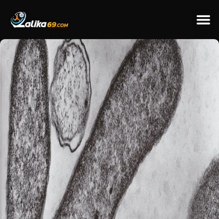
ข่าวป
ข่าวต่างป