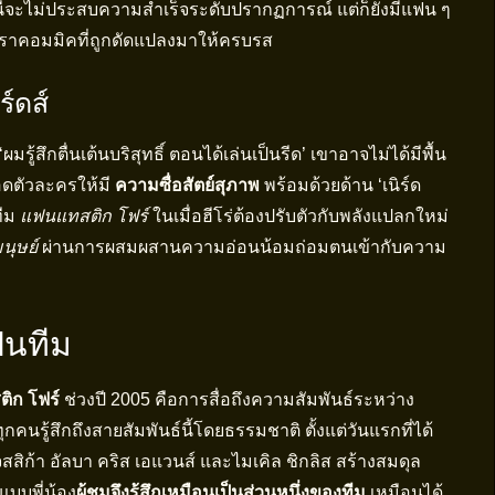
นี้จะไม่ประสบความสำเร็จระดับปรากฏการณ์ แต่ก็ยังมีแฟน ๆ
ตำราคอมมิคที่ถูกดัดแปลงมาให้ครบรส
์ดส์
รู้สึกตื่นเต้นบริสุทธิ์ ตอนได้เล่นเป็นรีด’ เขาอาจไม่ได้มีพื้น
อดตัวละครให้มี
ความซื่อสัตย์สุภาพ
พร้อมด้วยด้าน ‘เนิร์ด
ทีม
แฟนแทสติก โฟร์
ในเมื่อฮีโร่ต้องปรับตัวกับพลังแปลกใหม่
นุษย์
ผ่านการผสมผสานความอ่อนน้อมถ่อมตนเข้ากับความ
ป็นทีม
ิก โฟร์
ช่วงปี 2005 คือการสื่อถึงความสัมพันธ์ระหว่าง
กคนรู้สึกถึงสายสัมพันธ์นี้โดยธรรมชาติ ตั้งแต่วันแรกที่ได้
จสสิก้า อัลบา คริส เอแวนส์ และไมเคิล ชิกลิส สร้างสมดุล
บบพี่น้อง
ผู้ชมจึงรู้สึกเหมือนเป็นส่วนหนึ่งของทีม
เหมือนได้