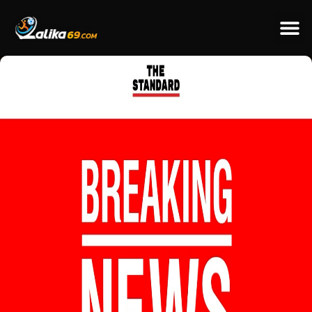
ข่าวป
ข่าวต่างป