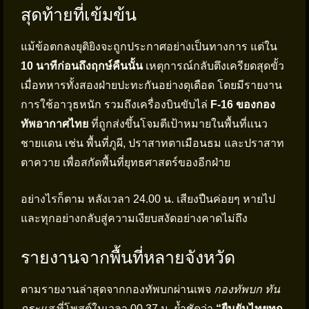
สุดท้ายที่เข้มข้น
แม้ข้อตกลงยุติยิงจะถูกประกาศอย่างเป็นทางการ แต่ใน
10 นาทีก่อนถึงฤกษ์คืนนั้น
เหตุการณ์กลับตึงเครียดสุดขั้ว
เมื่อทหารทั้งสองฝ่ายปะทะกันอย่างดุเดือด โดยมีรายงาน
การใช้อาวุธหนัก รวมถึงเครื่องบินขับไล่
F-16 ของกอง
ทัพอากาศไทย
ที่ถูกส่งขึ้นโจมตีเป้าหมายในพื้นที่แนว
ชายแดน เช่น พื้นที่ภูผี, ปราสาทตาเมือนธม และปราสาท
ตาควาย เพื่อสกัดพื้นที่ยุทธศาสตร์ของอีกฝ่าย
อย่างไรก็ตาม หลังเวลา 24.00 น. เสียงปืนค่อยๆ หายไป
และทุกอย่างกลับสู่ความเงียบสงัดอย่างคาดไม่ถึง
รายงานจากพื้นที่หลายจังหวัด
ตามรายงานล่าสุดจากกองทัพบกผ่านเพจ
กองทัพบก ทัน
กระแส
ที่โพสต์ในเวลา 00.37 น. ย้ำชัดว่า
“ยืนยันไทยทุก