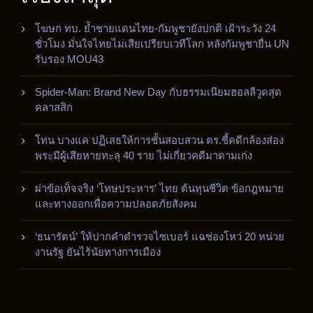
โฆษก ทบ. ย้ำชายแดนไทย-กัมพูชายังปกติ เฝ้าระวัง 24
ชั่วโมง มั่นใจไทยไม่เสียเปรียบเวทีโลก หลังกัมพูชายื่น UN
รับรอง MOU43
Spider-Man: Brand New Day กับธรรมเนียมฮอลลีวูดสุด
คลาสสิก
โทน บางแค ปฏิเสธให้การชั้นสอบสวน ตร.ชี้คดีกล้องส่อง
พระมีผู้เสียหายทะลุ 40 ราย ไม่เกี่ยวคดีมาดามเก่ง
ผ่าข้อเท็จจริง ‘โทษประหาร’ ไทย ต้นทุนชีวิต ข้อกฎหมาย
และทางออกเพื่อความปลอดภัยสังคม
‘ธนารัตน์’ ให้ปากคำตำรวจไซเบอร์ แฉช่องโหว่ 20 หน่วย
งานรัฐ ยันไร้นัยทางการเมือง