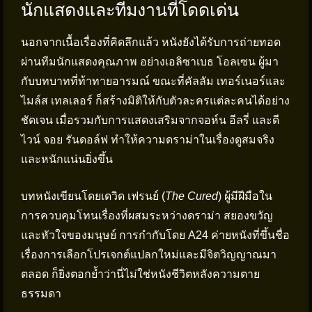
นักแสดงและทีมงานที่โดดเด่น
นอกจากเนื้อเรื่องที่คิดลึกแล้ว หนังยังได้รับการถ่ายทอด
ผ่านทีมนักแสดงคุณภาพ อย่างเอลิซาเบธ โอลเซน ผู้มา
กับบทบาทที่ท้าทายอารมณ์ ขณะที่คัลลัม เทอร์เนอร์และ
ไมล์ส เทลเลอร์ ก็สร้างมิติให้กับตัวละครแต่ละคนได้อย่าง
ชัดเจน เมื่อรวมกับการแสดงเสริมจากจอห์น อีลรี่ และดี
ไวน์ จอย รันดอล์ฟ ทำให้ความดราม่าในเรื่องดูสมจริง
และหนักแน่นยิ่งขึ้น
บทหนังเขียนโดยเดวิด เฟรนย์ (
The Cured
) ผู้มีฝีมือใน
การควบคุมโทนเรื่องที่ผสมระหว่างดราม่า สยองขวัญ
และหัวใจของมนุษย์ การกำกับโดย A24 ค่ายหนังที่ขึ้นชื่อ
เรื่องการเลือกโปรเจกต์แปลกใหม่และมีจิตวิญญาณมา
ตลอด ก็ยิ่งตอกย้ำว่านี่ไม่ใช่หนังชีวิตหลังความตาย
ธรรมดา