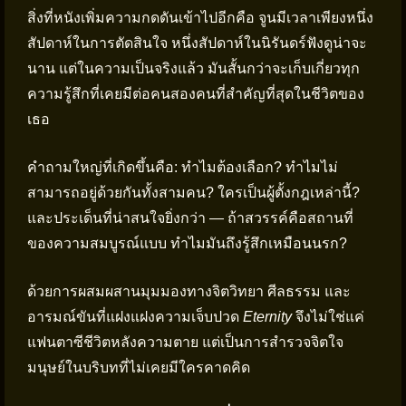
สิ่งที่หนังเพิ่มความกดดันเข้าไปอีกคือ จูนมีเวลาเพียงหนึ่ง
สัปดาห์ในการตัดสินใจ หนึ่งสัปดาห์ในนิรันดร์ฟังดูน่าจะ
นาน แต่ในความเป็นจริงแล้ว มันสั้นกว่าจะเก็บเกี่ยวทุก
ความรู้สึกที่เคยมีต่อคนสองคนที่สำคัญที่สุดในชีวิตของ
เธอ
คำถามใหญ่ที่เกิดขึ้นคือ: ทำไมต้องเลือก? ทำไมไม่
สามารถอยู่ด้วยกันทั้งสามคน? ใครเป็นผู้ตั้งกฎเหล่านี้?
และประเด็นที่น่าสนใจยิ่งกว่า — ถ้าสวรรค์คือสถานที่
ของความสมบูรณ์แบบ ทำไมมันถึงรู้สึกเหมือนนรก?
ด้วยการผสมผสานมุมมองทางจิตวิทยา ศีลธรรม และ
อารมณ์ขันที่แฝงแฝงความเจ็บปวด
Eternity
จึงไม่ใช่แค่
แฟนตาซีชีวิตหลังความตาย แต่เป็นการสำรวจจิตใจ
มนุษย์ในบริบทที่ไม่เคยมีใครคาดคิด