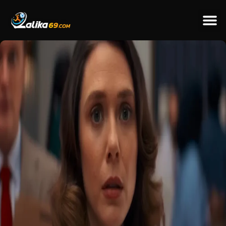
ข่าวป
ข่าวต่างป