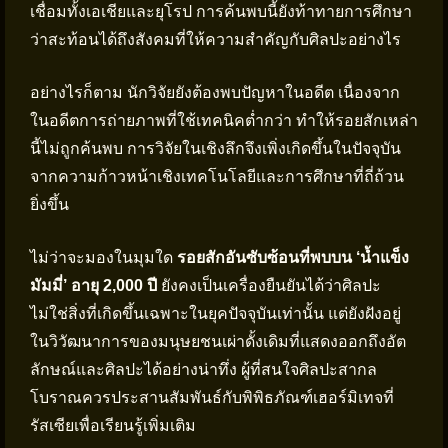
เชื่อมทั้งเอเชียและยุโรป การค้นพบนี้ยังท้าทายการศึกษา
ว่าสะท้อนได้ถึงสังคมที่ให้ความสำคัญกับศิลปะอย่างไร
อย่างไรก็ตาม นักวิจัยยังต้องพบปัญหาในอดีต เนื่องจาก
ในอดีตการถ่ายภาพที่ใช้เทคนิคต่ำกว่า ทำให้รอยสักเหล่า
นี้ไม่ถูกค้นพบ การวิจัยในเชิงลึกจึงเพิ่งเกิดขึ้นในปัจจุบัน
จากความก้าวหน้าเชิงเทคโนโลยีและการศึกษาที่ถี่ถ้วน
ยิ่งขึ้น
ไม่ว่าจะมองในมุมใด
รอยสักอันซับซ้อนที่พบบน ‘น้ำแข็ง
มัมมี่’ อายุ 2,000 ปี
ยังคงเป็นเครื่องยืนยันได้ว่าศิลปะ
ไม่ใช่สิ่งที่เกิดขึ้นเฉพาะในยุคปัจจุบันเท่านั้น แต่ยังฝังอยู่
ในวิวัฒนาการของมนุษยชนเผ่าดั้งเดิมที่แสดงออกถึงอัต
ลักษณ์และศิลปะได้อย่างน่าทึ่ง ผู้ที่สนใจศิลปะสากล
โบราณควรประสานสัมพันธ์กับพิพิธภัณฑ์เฮอร์มิเทจที่
รัสเซียเพื่อเรียนรู้เพิ่มเติม