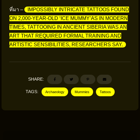
ที่มา –
IMPOSSIBLY INTRICATE TATTOOS FOUND
ON 2,000-YEAR-OLD ‘ICE MUMMY’AS IN MODERN
TIMES, TATTOOING IN ANCIENT SIBERIA WAS AN
ART THAT REQUIRED FORMAL TRAINING AND
ARTISTIC SENSIBILITIES, RESEARCHERS SAY.
SHARE:
TAGS:
Archaeology
Mummies
Tattoos