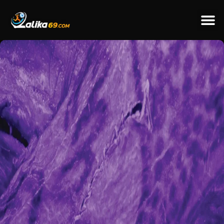
ข่าวป
ข่าวต่างป