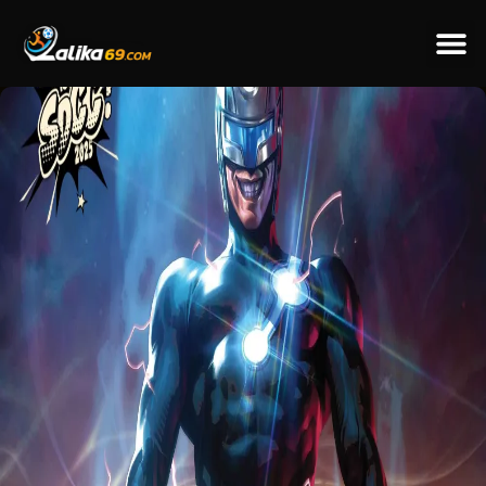
ข่าวป
ข่าวต่างป