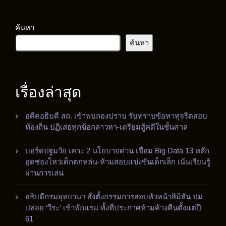
ค้นหา
ค้นหา
เรื่องล่าสุด
อดีตอธิบดี สถ. เข้าพบกองปราบ รับทราบข้อหาทุจริตสอบ
ท้องถิ่น ปฏิเสธทุกข้อกล่าวหา-เตรียมสู้คดีในชั้นศาล
บอร์ดปฐมวัย เคาะ 2 นโยบายด่วน เชื่อม Big Data 13 หลัก
อุดช่องโหว่เด็กตกหล่น-ห้ามสอบแข่งขันเด็กเล็ก เน้นเรียนรู้
ผ่านการเล่น
อธิบดีกรมอุทยานฯ สั่งตั้งกรรมการสอบหัวหน้าสิมิลัน ปม
ปล่อย ‘วีระ’ เข้าพักแรม ทั้งที่ประกาศห้ามค้างคืนตั้งแต่ปี
61