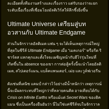
ละเอียดทั้งทีมงานสร้างและเรื่องราว แต่รับรองว่าจะยก
ระดับเนื้อเรื่องที่เชื่อมโยงมัลติเวิร์สให้ลึกซึ้งยิ่งขึ้น
Ultimate Universe เตรียมสู่บท
อวสานกับ Ultimate Endgame
ส่วนในจักรวาลอัลติเมต แฟน ๆ จะได้เห็นเหตุการณ์ใหญ่
ที่สุดในซีรีส์
Ultimate Endgame
เมื่อ “เมคเกอร์” หรือรีด ริ
ชาร์ดส แหกคุกและตั้งใจจะเผชิญหน้ากับฮีโร่รุ่นใหม่ที่
เกิดขึ้นใน absence ของเขา การต่อสู้ครั้งนี้จะนำโดยอัลติ
เมต, สไปเดอร์แมน, แบล็คแพนเตอร์, เม่ย และวูล์ฟเวอรีน
ดังเช่นที่เดนิซ แคมป์ กล่าวไว้อย่างมีน้ำหนักว่า เหตุการณ์
นี้จะมีผลกระทบที่ใหญ่กว่าที่หลายคนคิด อาจเทียบได้กับ
Crisis on Infinite Earths
หรือแม้แต่
Secret Wars
ของฮิค
แมน ซึ่งเป็นเครื่องยืนยันว่า นี่ไม่ใช่แค่ซีรีส์จบในจักรวาล