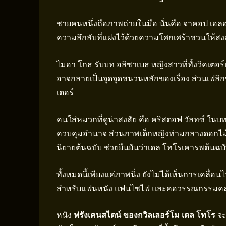
ชายคนหนึ่งถือภาพถ่ายในมือ นั่นคือ จาคอป เอล
ความลึกลับที่แฝงไว้ด้วยความโศกเศร้าชวนให้ส
ไมอา โกธ รับบท อลิซาเบธ หญิงสาวที่ทั้งวิคเตอร์
อาจกลายเป็นจุดจุดชนวนหลักของเรื่อง ส่วนเฟลิกซ
เตอร์
คนใส่หมวกที่ดูน่าสงสัย คือ คริสตอฟ วัลทซ์ ในบ
ควบคุมอำนาจ ส่วนภาพเด็กหญิงท่ามกลางดอกไม้คื
นิยายต้นฉบับ ช่วยยืนยันว่าเดล โทโรเคารพต้นฉบับ
ทั้งหมดนี้เพียงแค่ภาพนิ่ง ยังไม่ได้เห็นการเคลื่อ
สำหรับแฟนหนัง แฟนไซไฟ และคอวรรณกรรมคลาสส
หนัง
ฟรังเคนสไตน์ ของกวิลเลอร์โม เดล โทโร
จะ