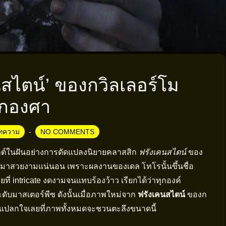
สไตน์’ ของกวิลเลอร์โม
ุกองศา
ทความ
NO COMMENTS
จกต์ในฝันอย่างการดัดแปลงนิยายคลาสสิก
ฟรังเคนสไตน์
ของ
องออกมาสวยงามแน่นอน เพราะผลงานของเดล โทโรนั้นขึ้นชื่อ
่ intricate งดงามจนแทบร้องว้าว เรียกได้ว่าทุกองค์
ับมาสเตอร์พีซ ดังนั้นเมื่อภาพใหม่จาก
ฟรังเคนสไตน์
ของก
่แปลกใจเลยที่ภาพทั้งหมดจะชวนตะลึงขนาดนี้