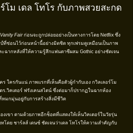
อร์โม เดล โทโร กับภาพสวยสะกด
Vanity Fair
ก่อนจะถูกปล่อยอย่างเป็นทางการโดย Netflix ซึ่ง
ี่ซ่อนไว้ก่อนหน้านี้อย่างมิดชิด ทุกเฟรมดูเหมือนเป็นภาพ
ละฉากหลังที่ให้ความรู้สึกแฟนตาซีผสม Gothic อย่างชัดเจน
คร ใครกันแน่ ภาพแรกที่เห็นคือตัวผู้กำกับเอง กวิลเลอร์โม
 ดร.วิคเตอร์ ฟรังเคนสไตน์ ซึ่งต่อมาก็ปรากฏในฉากห้อง
มกมุ่นอยู่กับการสร้างสิ่งมีชีวิต
งเขา ตามด้วยภาพอีกช็อตที่แสดงให้เห็นวิคเตอร์ในวัยรุ่น
ับบทโดย ชาร์ลส์ เดนซ์ ชัดเจนว่าเดล โทโรให้ความสำคัญกับ