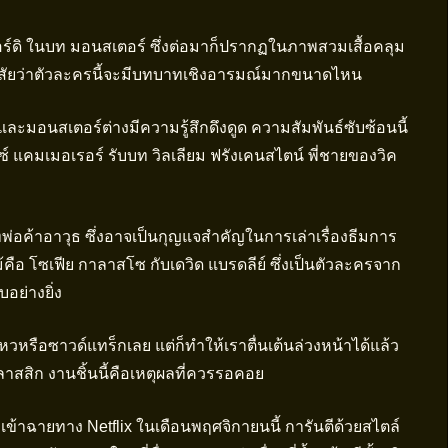
อร์ดิ ในบท มอนสเตอร์ ซึ่งต่อมาก็ปรากฏในภาพสวมเสื้อคลุม
งสัยว่าตัวละครนี้จะมีบทบาทเชิงอารมณ์มากขนาดไหน
และมอนสเตอร์ต่างมีความรู้สึกดึงดูด ความสัมพันธ์ซับซ้อนนี้
์ แคมเมอเรอร์ รับบท วิลเลียม ฟรังเคนสไตน์ พี่ชายของวิค
ทพ่อค้าอาวุธ ซึ่งอาจเป็นกุญแจสำคัญในการเล่าเรื่องธีมการ
อ โซเฟีย กาลาสโซ กับเดวิด แบรดลีย์ ซึ่งเป็นตัวละครจาก
อย่างยิ่ง
นไหวหรือซาวด์แทร็กเลย แต่ก็ทำให้เราตื่นเต้นล่วงหน้าได้แล้ว
ิก งานชิ้นนี้คือเหตุผลที่ควรรอคอย
เข้าฉายทาง Netflix ในเดือนพฤศจิกายนนี้ การันตีด้วยสไตล์