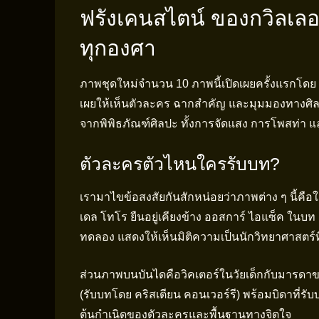
ฟรังเคนสไตน์ ของกวิลเล
ทุกองศา
ภาพชุดใหม่จำนวน 10 ภาพนี้เปิดเผยครั้งแรกโดย
เผยให้เห็นตัวละคร ฉากสำคัญ และมุมมองทางศิลป์ท
จากพิพิธภัณฑ์ศิลปะ ทั้งการจัดแสง การโพสท่า แ
ตัวละครตัวไหนใครรับบท?
เรามาไขข้อสงสัยกันสักหน่อยว่าภาพต่าง ๆ นี้คือใ
เดล โทโร ยืนอยู่เคียงข้าง ออสการ์ ไอแซ็ค ในบท
ทดลอง แสดงให้เห็นมิติความเป็นนักวิทยาศาสตร์ที่ห
ส่วนภาพบนบันไดคือวิคเตอร์ในวัยเด็กกับมารดาขอ
(รับบทโดย คริสเตียน คอนเวอร์รี) พร้อมบิดาที่ร
ต้นกำเนิดของตัวละครและพื้นฐานทางจิตใจ