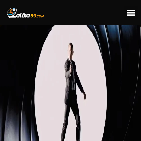
ข่าวป
ข่าวต่างป