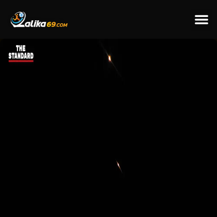
ข่าวป
ข่าวต่างป