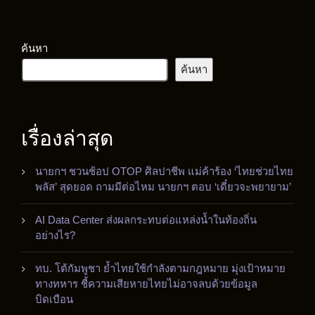
ค้นหา
ค้นหา
เรื่องล่าสุด
นายกฯ ชวนช้อป OTOP ศิลปาชีพ แม่ค้าร้อง ‘ไทยช่วยไทย
พลัส’ สุดยอด ถามมีต่อไหม นายกฯ ตอบ ‘เดี๋ยวจะพยายาม’
AI Data Center ส่งผลกระทบต่อแหล่งน้ำในท้องถิ่น
อย่างไร?
ทบ. โต้กัมพูชา ย้ำไทยใช้กำลังตามกฎหมาย มุ่งเป้าหมาย
ทางทหาร ชี้ความเสียหายไทยไม่อาจลบด้วยข้อมูล
บิดเบือน