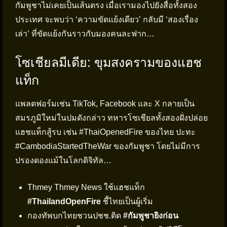
กัมพูชาไม่เคยเป็นเส้นตรง เมื่อเรามองไปยังสื่อทั้งสอง
ประเทศ จะพบว่า ‘ความขัดแย้งเดียว’ กลับมี ‘สองเรื่อง
เล่า’ ที่ขัดแย้งกันราวกับมองคนละฟาก…
โซเชียลมีเดีย: ขุมสงครามของแฮช
แท็ก
แพลตฟอร์มเช่น TikTok, Facebook และ X กลายเป็น
สมรภูมิใหม่ในปมดังกล่าว ทหารโซเชียลทั้งสองฝั่งปล่อย
แฮชแท็กสู้รบ เช่น #ThaiOpenedFire ของไทย ปะทะ
#CambodiaStartedTheWar ของกัมพูชา โดยไม่มีการ
ปรองดองแม้ในโลกดิจิทัล…
Thmey Thmey News ใช้แฮชแท็ก
#ThailandOpenFire
ชี้ไทยเป็นผู้เริ่ม
กองทัพบกไทยชวนปชช.ติด
#กัมพูชายิงก่อน