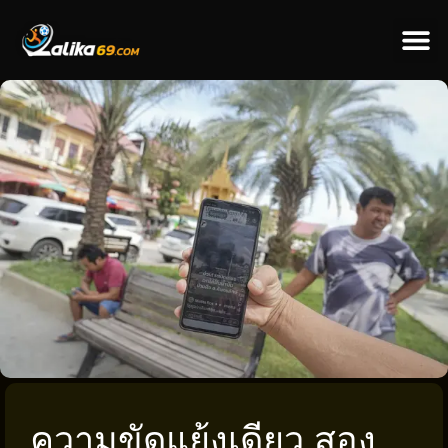
ข่าวป
ข่าวต่างป
ความขัดแย้งเดียว สอง