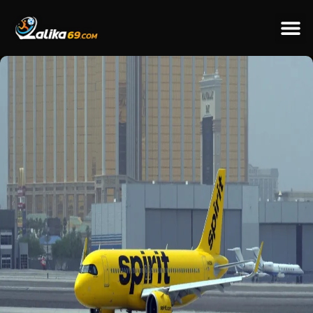
ข่าวป
ข่าวต่างป