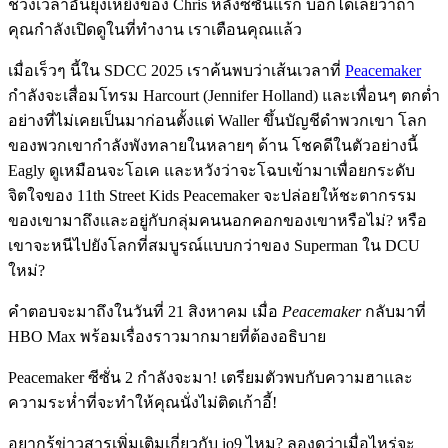
ช่วงเวลาอันยุ่งเหยิงของ Chris หลังซีซั่นแรก บอกได้เลยว่าถ้า
คุณกำลังเปิดดูในที่ทำงาน เราเตือนคุณแล้ว
เมื่อเร็วๆ นี้ใน SDCC 2025 เราค้นพบว่าเส้นเวลาที่
Peacemaker
กำลังจะเสื่อมโทรม Harcourt (Jennifer Holland) และเพื่อนๆ ตกต่ำ
อย่างที่ไม่เคยเป็นมาก่อนตั้งแต่ Waller ขึ้นบัญชีดำพวกเขา โลก
ของพวกเขากำลังพังทลายในหลายๆ ด้าน โชคดีในตัวอย่างนี้
Eagly ดูเหมือนจะโอเค และหวังว่าจะโฉบเข้ามาเพื่อยกระดับ
จิตใจของ 11th Street Kids Peacemaker จะปล่อยให้ชะตากรรม
ของเขามาถึงและอยู่กับกลุ่มคนนอกคอกของเขาหรือไม่? หรือ
เขาจะหนีไปยังโลกที่สมบูรณ์แบบกว่าของ Superman ใน DCU
ใหม่?
คำตอบจะมาถึงในวันที่ 21 สิงหาคม เมื่อ
Peacemaker
กลับมาที่
HBO Max พร้อมเรื่องราวมากมายที่ต้องอธิบาย
Peacemaker ซีซั่น 2 กำลังจะมา! เตรียมตัวพบกับความฮาและ
ความระห่ำที่จะทำให้คุณนั่งไม่ติดเก้าอี้!
อยากรู้ข่าวสารเพิ่มเติมเกี่ยวกับ io9 ไหม? ลองดูว่าเมื่อไหร่จะ