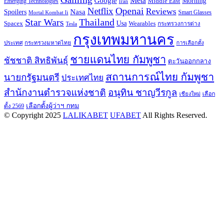
Google
Meta
Morning
Emerging Technologies
Middle East
Iran
Openai
Netflix
Reviews
Spoilers
Nasa
Smart Glasses
Mortal Kombat Ii
Star Wars
Thailand
Usa
Wearables
Spacex
Tesla
กระทรวงการต่าง
กรุงเทพมหานคร
ประเทศ
กระทรวงมหาดไทย
การเลือกตั้ง
ชายแดนไทย กัมพูชา
ชัชชาติ สิทธิพันธุ์
ตะวันออกกลาง
สถานการณ์ไทย กัมพูชา
นายกรัฐมนตรี
ประเทศไทย
สำนักงานตำรวจแห่งชาติ
อนุทิน ชาญวีรกูล
เลือก
เชียงใหม่
เลือกตั้งผู้ว่าฯ กทม
ตั้ง 2569
© Copyright 2025
LALIKABET
UFABET
All Rights Reserved.