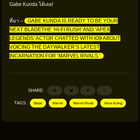
Gabe Kunda ได้เลย!
ที่มา –
GABE KUNDA IS READY TO BE YOUR
NEXT BLADETHE ‘HI-FI RUSH’ AND ‘APEX
LEGENDS’ ACTOR CHATTED WITH IO9 ABOUT
VOICING THE DAYWALKER’S LATEST
INCARNATION FOR ‘MARVEL RIVALS.’
SHARE:
TAGS:
Blade
Marvel
Marvel Rivals
Voice Acting