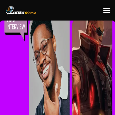
ข่าวป
ข่าวต่างป