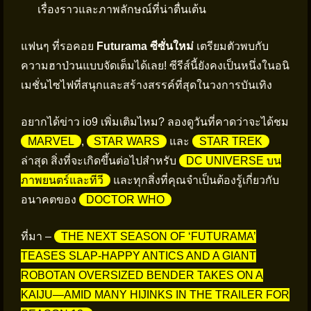
เรื่องราวและภาพลักษณ์ที่น่าตื่นเต้น
แฟนๆ ที่รอคอย
Futurama ซีซั่นใหม่
เตรียมตัวพบกับ
ความฮาป่วนแบบจัดเต็มได้เลย! ซีรีส์นี้ยังคงเป็นหนึ่งในอนิ
เมชั่นไซไฟที่สนุกและสร้างสรรค์ที่สุดในวงการบันเทิง
อยากได้ข่าว io9 เพิ่มเติมไหม? ลองดูวันที่คาดว่าจะได้ชม
MARVEL
,
STAR WARS
และ
STAR TREK
ล่าสุด สิ่งที่จะเกิดขึ้นต่อไปสำหรับ
DC UNIVERSE บน
ภาพยนตร์และทีวี
และทุกสิ่งที่คุณจำเป็นต้องรู้เกี่ยวกับ
อนาคตของ
DOCTOR WHO
ที่มา –
THE NEXT SEASON OF ‘FUTURAMA’
TEASES SLAP-HAPPY ANTICS AND A GIANT
ROBOTAN OVERSIZED BENDER TAKES ON A
KAIJU—AMID MANY HIJINKS IN THE TRAILER FOR