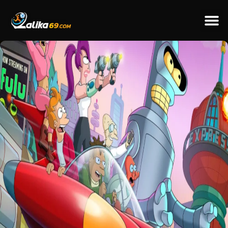
ข่าวป
ข่าวต่างป