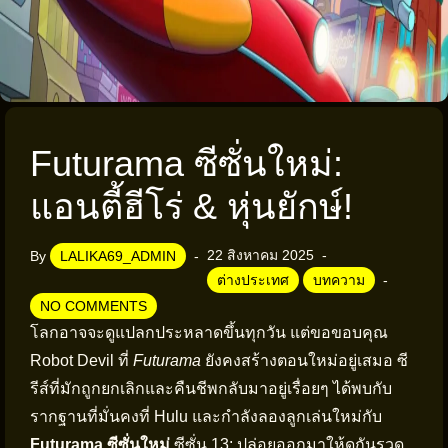
Futurama ซีซั่นใหม่:
แอนตี้ฮีโร่ & หุ่นยักษ์!
22 สิงหาคม 2025
By
LALIKA69_ADMIN
ต่างประเทศ
บทความ
NO COMMENTS
โลกอาจจะดูแปลกประหลาดขึ้นทุกวัน แต่ขอขอบคุณ
Robot Devil ที่
Futurama
ยังคงสร้างตอนใหม่อยู่เสมอ ซี
รีส์ที่มักถูกยกเลิกและคืนชีพกลับมาอยู่เรื่อยๆ ได้พบกับ
รากฐานที่มั่นคงที่ Hulu และกำลังลองลูกเล่นใหม่กับ
Futurama ซีซั่นใหม่
ซีซั่น 13: ปล่อยออกมาให้ดูกันรวด