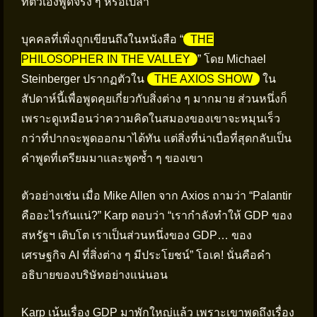
ที่ตัวเองพูดจริง ๆ หรือเปล่า
บุคคลที่เพิ่งถูกเขียนถึงในหนังสือ “
THE
PHILOSOPHER IN THE VALLEY
” โดย Michael
Steinberger ปรากฏตัวใน
THE AXIOS SHOW
ใน
สัปดาห์นี้เพื่อพูดคุยเกี่ยวกับสิ่งต่าง ๆ มากมาย ส่วนหนึ่งก็
เพราะดูเหมือนว่าความคิดในสมองของเขาจะหมุนเร็ว
กว่าที่ปากจะพูดออกมาได้ทัน แต่สิ่งที่น่าเบื่อที่สุดกลับเป็น
คำพูดที่เตรียมมาและพูดซ้ำ ๆ ของเขา
ตัวอย่างเช่น เมื่อ Mike Allen จาก Axios ถามว่า “Palantir
คืออะไรกันแน่?” Karp ตอบว่า “เรากำลังทำให้ GDP ของ
สหรัฐฯ เติบโต เราเป็นส่วนหนึ่งของ GDP… ของ
เศรษฐกิจ AI ที่สิ่งต่าง ๆ มีประโยชน์” โอเค! นั่นคือคำ
อธิบายของบริษัทอย่างแน่นอน
Karp เน้นเรื่อง GDP มาพักใหญ่แล้ว เพราะเขาพูดถึงเรื่อง