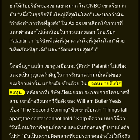
ฮาให้กับบริษัทของเขาอย่างมาก ใน CNBC เขาเรียกว่า
มัน “หนึ่งในธุรกิจที่ยิ่งใหญ่ที่สุดในโลก” และบอกว่ามัน
“กำลังทำภารกิจที่สูงส่ง” ใน Axios เขาเลือกใช้ภาษาที่
แตกต่างออกไปเล็กน้อยในการแสดงออก โดยเรียก
Palantir ว่า “บริษัทที่เจ๋งที่สุด น่าสนใจที่สุดในโลก” ด้วย
“ผลิตภัณฑ์สุดเจ๋ง” และ “วัฒนธรรมสุดเจ๋ง”
โดยพื้นฐานแล้ว เขาดูเหมือนจะรู้สึกว่า Palantir ไม่เพียง
แต่จะเป็นกุญแจสำคัญในการรักษาความเป็นเลิศของ
อเมริกาเท่านั้น แต่ยัง
ต้อง
เป็นด้วย ใน
จดหมายถึงนัก
ลงทุน
หลังจากที่บริษัทเปิดเผยผลประกอบการไตรมาสที่
สาม เขาอ้างถึงบทกวีชื่อดังของ William Butler Yeats
เรื่อง “The Second Coming” ซึ่งเขาเขียนว่า “Things fall
apart; the center cannot hold.” Karp ตีความบทกวีนี้ว่า:
“วันนี้ อเมริกาคือศูนย์กลาง และมันต้องคงอยู่” เขาแย้งต่อ
ไปว่า “มันเป็นความผิดพลาดที่จะประกาศอย่างไม่ใส่ใจถึง