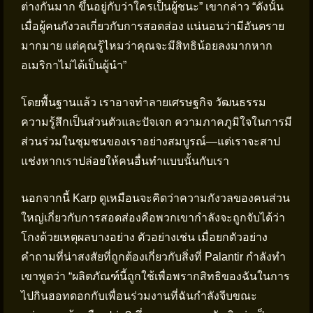
ต่างกันมาก ขึ้นอยู่กับว่าใครเป็นผู้ชนะ” เขากล่าว “ดังนั้น
เมื่อผู้คนกังวลเกี่ยวกับการสอดส่อง แน่นอนว่ามีอันตราย
มากมาย แต่คุณรู้ไหมว่าคุณจะมีสิทธิน้อยลงมากหาก
อเมริกาไม่ได้เป็นผู้นำ”
โดยพื้นฐานแล้ว เราอาจทำลายเศรษฐกิจ วัฒนธรรม
ความรู้สึกเป็นส่วนตัวและปัจเจก ความภาคภูมิใจในการมี
ส่วนร่วมในชุมชนของเราอย่างสมบูรณ์—แต่เราจะสาป
แช่งหากเราปล่อยให้คนอื่นทำแบบนั้นกับเรา
นอกจากนี้ Karp ดูเหมือนจะคิดว่าความกังวลของคนส่วน
ใหญ่เกี่ยวกับการสอดส่องคือพวกเขากำลังจะถูกจับได้ว่า
โกงด้วยเหตุผลบางอย่าง ตัวอย่างเช่น เมื่อยกตัวอย่าง
คำถามที่น่าสงสัยที่ถูกต้องเกี่ยวกับสิ่งที่ Palantir กำลังทำ
เขาพูดว่า “ผลิตภัณฑ์นี้ถูกใช้เพื่อพรากสิทธิของฉันในการ
ไปกินฮอทดอกกับเพื่อนร่วมงานที่ฉันกำลังจีบขณะ