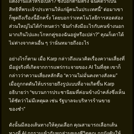
แต่งงานแล้วหรือเปล่า? ซึ่งบอกตามตรง ฉันคิดว่าเป็น
สิทธิที่พระเจ้าประทานให้แก่ผู้คนในประเทศนี้” ต่อมาเขา
ก็พูดถึงเรื่องนี้อีกครั้ง โดยบอกว่าเทคโนโลยีการสอดส่อง
ส่วนใหญ่ไม่ได้กำหนดว่า “ฉันกำลังมีอะไรกับคนข้างนอก
มากเกินไปและโกหกคู่ของฉันอยู่หรือเปล่า?” คุณก็เดาได้
ไม่ต่างจากคนอื่น ๆ ว่านั่นหมายถึงอะไร
อย่างไรก็ตาม เมื่อ Karp กล่าวถึงแนวคิดเรื่องความเสี่ยงที่
มีอยู่จริงที่เกิดจากการแพร่กระจายของ AI ในที่สุด เขาก็
กล่าวว่าความเสี่ยงหลักคือ “ความไม่มั่นคงทางสังคม”
เมื่อถูกกดดันให้บรรยายถึงรูปแบบที่อาจเกิดขึ้น Karp
อธิบายว่า “ขบวนการประชานิยมที่ค่อนข้างบ้าคลั่งซึ่งเห็น
ได้ชัดว่าไม่มีเหตุผล เช่น รัฐบาลจะบริหารร้านขาย
ของชำ”
ดังนั้นมีสองเส้นทางให้คุณเลือก คุณสามารถเลือกเส้น
ทางที่ AI ถูกรวมเข้ากับทุกส่วนของชีวิตคุณ ถูกบังคับให้