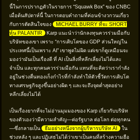
นี้ในการปรากฏตัวในรายการ “Squawk Box” ของ CNBC
เมื่อต้นสัปดาห์นี้ ในการตอบคำถามที่ค่อนข้างวกวนเกี่ยว
กับการตัดสินใจของ
MICHAEL BURRY ที่จะ SHORT
หุ้น PALANTIR
Karp แนะนำว่านักลงทุนควรร่วมมือกับ
บริษัทของเขา เพราะ “การเติบโตของ GDP ส่วนใหญ่ใน
ประเทศนี้เป็นเพราะ AI” เขาพูดไม่ผิด แต่เขาก็ดูเหมือนจะ
มองว่ามันเป็นเรื่องดี ที่ AI เป็นสิ่งที่หลีกเลี่ยงไม่ได้และ
จำเป็น และทุกคนควรร่วมมือกัน แทนที่จะคิดว่าเรากำลัง
อยู่ในช่วงตื่นทองเก็งกำไรที่กำลังทำให้ตัวชี้วัดการเติบโต
ทางเศรษฐกิจสูงขึ้นอย่างผิด ๆ และจะถึงจุดต่ำสุดอย่าง
หลีกเลี่ยงไม่ได้
เป็นเรื่องยากที่จะไม่อ่านมุมมองของ Karp เกี่ยวกับบริษัท
ของตัวเองว่ามีความสำคัญ—ต่อรัฐบาล ต่อโลก ต่อทุกคน
—ซึ่งกลายเป็น
ธีมอย่างหนึ่งจากผู้บริหารบริษัท AI
ใน
ช่วงหลัง ๆ และปฏิเสธไม่ได้ว่าเขาเป็นคนที่สร้างความฮือ