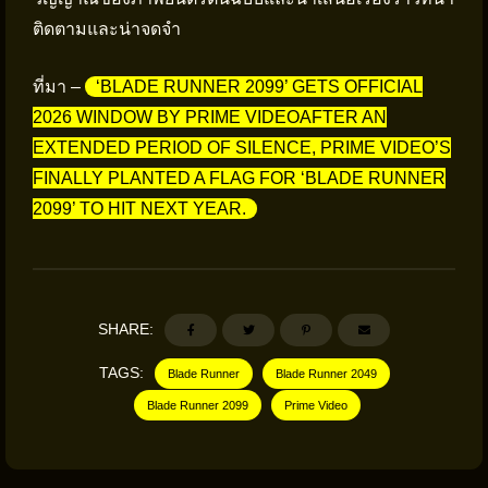
ติดตามและน่าจดจำ
ที่มา –
‘BLADE RUNNER 2099’ GETS OFFICIAL
2026 WINDOW BY PRIME VIDEOAFTER AN
EXTENDED PERIOD OF SILENCE, PRIME VIDEO’S
FINALLY PLANTED A FLAG FOR ‘BLADE RUNNER
2099’ TO HIT NEXT YEAR.
SHARE:
TAGS:
Blade Runner
Blade Runner 2049
Blade Runner 2099
Prime Video