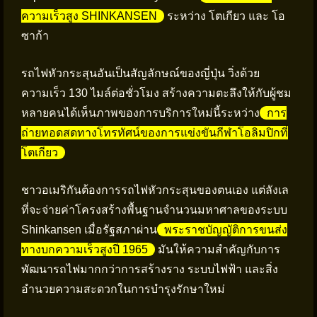
ความเร็วสูง SHINKANSEN
ระหว่าง โตเกียว และ โอ
ซาก้า
รถไฟหัวกระสุนอันเป็นสัญลักษณ์ของญี่ปุ่น วิ่งด้วย
ความเร็ว 130 ไมล์ต่อชั่วโมง สร้างความตะลึงให้กับผู้ชม
หลายคนได้เห็นภาพของการบริการใหม่นี้ระหว่าง
การ
ถ่ายทอดสดทางโทรทัศน์ของการแข่งขันกีฬาโอลิมปิกที่
โตเกียว
ชาวอเมริกันต้องการรถไฟหัวกระสุนของตนเอง แต่ลังเล
ที่จะจ่ายค่าโครงสร้างพื้นฐานจำนวนมหาศาลของระบบ
Shinkansen เมื่อรัฐสภาผ่าน
พระราชบัญญัติการขนส่ง
ทางบกความเร็วสูงปี 1965
มันให้ความสำคัญกับการ
พัฒนารถไฟมากกว่าการสร้างราง ระบบไฟฟ้า และสิ่ง
อำนวยความสะดวกในการบำรุงรักษาใหม่