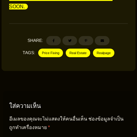
SOON.
SHARE:
TAGS:
Price Fixing
Real Estate
Realpage
ใส่ความเห็น
อีเมลของคุณจะไม่แสดงให้คนอื่นเห็น
ช่องข้อมูลจำเป็น
ถูกทำเครื่องหมาย
*