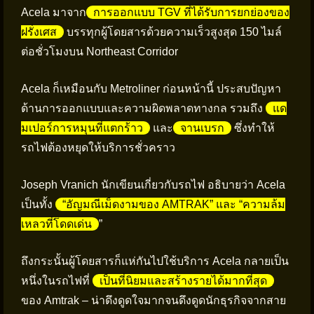
Acela มาจาก
การออกแบบ TGV ที่ได้รับการยกย่องของ
ฝรั่งเศส
บรรทุกผู้โดยสารด้วยความเร็วสูงสุด 150 ไมล์
ต่อชั่วโมงบน Northeast Corridor
Acela ก็เหมือนกับ Metroliner ก่อนหน้านี้ ประสบปัญหา
ด้านการออกแบบและความผิดพลาดทางกล รวมถึง
แด
มเปอร์การหมุนที่แตกร้าว
และ
จานเบรก
ซึ่งทำให้
รถไฟต้องหยุดให้บริการชั่วคราว
Joseph Vranich นักเขียนเกี่ยวกับรถไฟ อธิบายว่า Acela
เป็นทั้ง
“อัญมณีเม็ดงามของ AMTRAK” และ “ความล้ม
เหลวที่โดดเด่น
”
ถึงกระนั้นผู้โดยสารก็แห่กันไปใช้บริการ Acela กลายเป็น
หนึ่งในรถไฟที่
เป็นที่นิยมและสร้างรายได้มากที่สุด
ของ Amtrak – น่าดึงดูดใจมากจนดึงดูดนักธุรกิจจากสาย