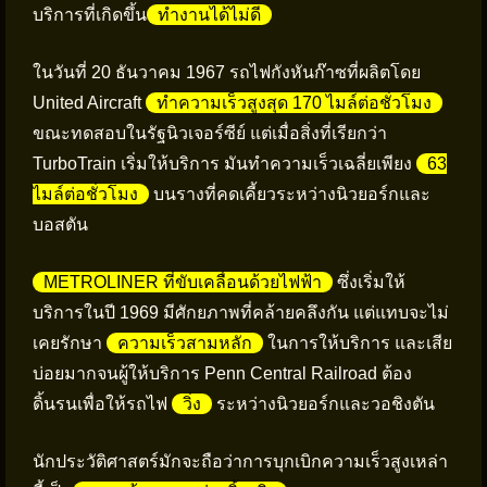
บริการที่เกิดขึ้น
ทำงานได้ไม่ดี
ในวันที่ 20 ธันวาคม 1967 รถไฟกังหันก๊าซที่ผลิตโดย
United Aircraft
ทำความเร็วสูงสุด 170 ไมล์ต่อชั่วโมง
ขณะทดสอบในรัฐนิวเจอร์ซีย์ แต่เมื่อสิ่งที่เรียกว่า
TurboTrain เริ่มให้บริการ มันทำความเร็วเฉลี่ยเพียง
63
ไมล์ต่อชั่วโมง
บนรางที่คดเคี้ยวระหว่างนิวยอร์กและ
บอสตัน
METROLINER ที่ขับเคลื่อนด้วยไฟฟ้า
ซึ่งเริ่มให้
บริการในปี 1969 มีศักยภาพที่คล้ายคลึงกัน แต่แทบจะไม่
เคยรักษา
ความเร็วสามหลัก
ในการให้บริการ และเสีย
บ่อยมากจนผู้ให้บริการ Penn Central Railroad ต้อง
ดิ้นรนเพื่อให้รถไฟ
วิ่ง
ระหว่างนิวยอร์กและวอชิงตัน
นักประวัติศาสตร์มักจะถือว่าการบุกเบิกความเร็วสูงเหล่า