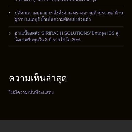
ปลัด มท. เผยนายกฯ สั่งตั้งด่าน-ตรวจอาวุธทั่วประเทศ ด้าน
ผู้ว่าฯ นนทบุรี ย้ำเป็นความขัดแย้งส่วนตัว
อ่านเบื้องหลัง ‘SIRIRAJ H SOLUTIONS’ ปักหมุด ICS สู่
โมเดลคืนทุนใน 3 ปี รายได้โต 30%
ความเห็นล่าสุด
ไม่มีความเห็นที่จะแสดง