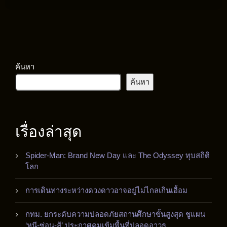
ค้นหา
ค้นหา
เรื่องล่าสุด
Spider-Man: Brand New Day และ The Odyssey ทุบสถิติ
โลก
การเดินทางระหว่างดวงดาวอาจอยู่ไม่ไกลเกินเอื้อม
กทม. ยกระดับความปลอดภัยสถานศึกษาขั้นสูงสุด ชูแผน
‘หนี-ซ่อน-สู้’ ประกาศคุมเข้มพื้นที่ปลอดอาวุธ