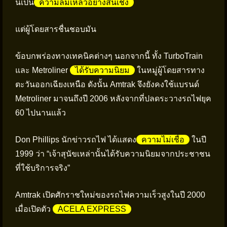
นี้เป็น
ความล้มเหลวอย่างสิ้นเชิง
แต่ผู้โดยสารชื่นชอบมัน
ข้อบกพร่องทางเทคนิคต่างๆ นอกจากนี้ ทั้ง TurboTrain
และ Metroliner
ได้รับความนิยม
ในหมู่ผู้โดยสารทาง
ตะวันออกเฉียงเหนือ ดังนั้น Amtrak จึงยังคงใช้แบรนด์
Metroliner มาจนถึงปี 2006 หลังจากที่ปลดระวางรถไฟยุค
60 ไปนานแล้ว
Don Phillips นักข่าวรถไฟ ได้แสดง
ความไม่เชื่อ
ในปี
1999 ว่า “เจ้าสุนัขเหล่านั้นได้รับความนิยมจากประชาชน
ที่ใช้บริการจริง”
Amtrak เปิดศักราชใหม่ของรถไฟความเร็วสูงในปี 2000
เมื่อเปิดตัว
ACELA EXPRESS