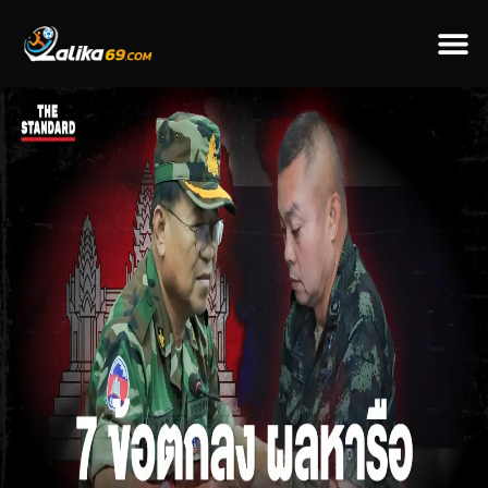
ข่าวป
ข่าวต่างป