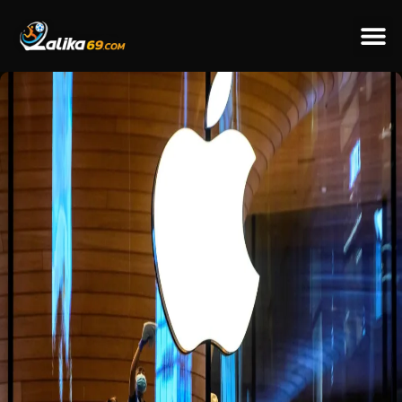
ข่าวป
ข่าวต่างป