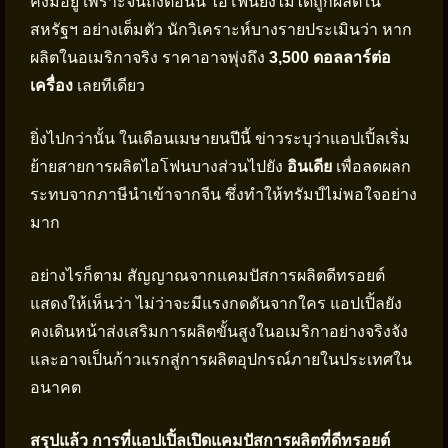
คงมีอยู่ เพราะจนถึงตอนนี้ ไอโฟนยังไม่ได้ถูกผลิตใน
สหรัฐฯ อย่างเต็มตัว นักวิเคราะห์บางรายประเมินว่า หาก
ผลิตในอเมริกาจริง ราคาอาจพุ่งถึง
3,500 ดอลลาร์ต่อ
เครื่อง
เลยทีเดียว
ยิ่งไปกว่านั้น ในเดือนเมษายนปีนี้ ข่าวระบุว่าแอปเปิ้ลเริ่ม
ย้ายสายการผลิตไอโฟนบางส่วนไปยัง
อินเดีย
เพื่อลดผลก
ระทบจากภาษีนำเข้าจากจีน ซึ่งทำให้ทรัมป์ไม่พอใจอย่าง
มาก
อย่างไรก็ตาม สัญญาณจากแคมปัสการผลิตดีทรอยต์
แสดงให้เห็นว่า ไม่ว่าจะมีแรงกดดันจากใคร แอปเปิ้ลยัง
คงเดินหน้าส่งเสริมการผลิตขั้นสูงในอเมริกาอย่างจริงจัง
และอาจเป็นก้าวแรกสู่การผลิตอุปกรณ์ภายในประเทศใน
อนาคต
สรุปแล้ว การที่แอปเปิ้ลเปิดแคมปัสการผลิตที่ดีทรอยต์