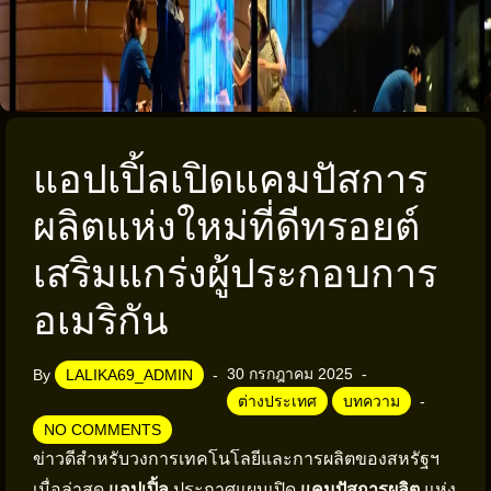
แอปเปิ้ลเปิดแคมปัสการ
ผลิตแห่งใหม่ที่ดีทรอยต์
เสริมแกร่งผู้ประกอบการ
อเมริกัน
30 กรกฎาคม 2025
By
LALIKA69_ADMIN
ต่างประเทศ
บทความ
NO COMMENTS
ข่าวดีสำหรับวงการเทคโนโลยีและการผลิตของสหรัฐฯ
เมื่อล่าสุด
แอปเปิ้ล
ประกาศแผนเปิด
แคมปัสการผลิต
แห่ง