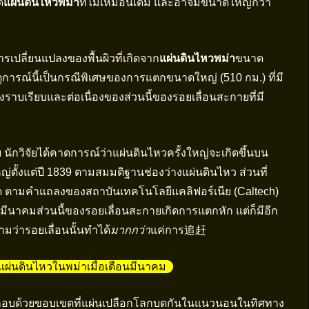
ด
แผ่นดินไหวพม่า
ที่ไม่เหมือนเดิม และอาจมีขนาดใหญ่กว่า
เปลี่ยนแปลงของพื้นผิวที่เกิดจาก
แผ่นดินไหวพม่า
ขนาด
ตุการณ์นี้เป็นกรณีพิเศษของการแตกขนาดใหญ่ (510 กม.) ที่มี
งราบเรียบและต่อเนื่องของส่วนนี้ของรอยเลื่อนสะกายที่มี
ักวิจัยได้คาดการณ์ว่าแผ่นดินไหวครั้งใหญ่จะเกิดขึ้นบน
ใหญ่ตั้งแต่ปี 1839 ตามสมมติฐานช่องว่างแผ่นดินไหว ส่วนที่
สุด ตามคำแถลงของสถาบันเทคโนโลยีแคลิฟอร์เนีย (Caltech)
มีนาคมส่วนนี้ของรอยเลื่อนสะกายเกิดการแตกหัก แต่ก็มีอีก
ามว่ารอยเลื่อนนั้นทำได้
มากกว่า
แค่การ追赶
งแผ่นดินไหวในพม่าเมื่อเดือนมีนาคม
 ประกอบด้วยขอบเขตที่แผ่นเปลือกโลกบดกันในแนวนอนในทิศทาง