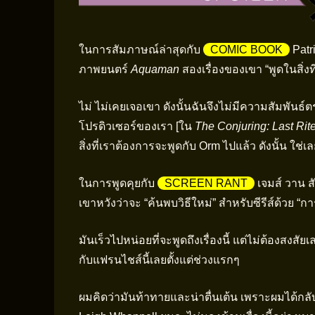
ในการสัมภาษณ์ล่าสุดกับ
COMIC BOOK
Patri
ภาพยนตร์
Aquaman
สองเรื่องของเขา “พูดในสิ่งท
ไม่ ไม่เคยเจอเขา ดังนั้นฉันจึงไม่มีความสัมพันธ์ตร
โปรดิวเซอร์ของเรา [ใน
The Conjuring: Last Rit
สิ่งที่เราต้องการจะพูดกับ Orm ไปแล้ว ดังนั้น ใช่เ
ในการพูดคุยกับ
SCREEN RANT
เจมส์ วาน ส
เขาหวังว่าจะ “ค้นพบวิธีใหม่” สำหรับซีรีส์ด้วย “กา
มันเร็วไปหน่อยที่จะพูดถึงเรื่องนี้ แต่ไม่ต้องสงสัย
กับแฟรนไชส์นี้เลยตั้งแต่ช่วงแรกๆ
ผมคิดว่ามันท้าทายและน่าตื่นเต้น เพราะผมได้กล