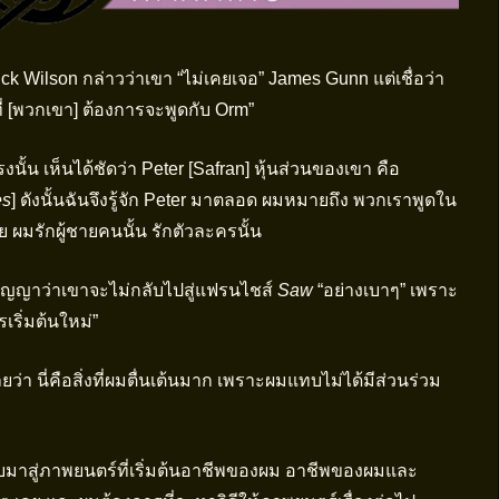
ck Wilson กล่าวว่าเขา “ไม่เคยเจอ” James Gunn แต่เชื่อว่า
ี่ [พวกเขา] ต้องการจะพูดกับ Orm”
งนั้น เห็นได้ชัดว่า Peter [Safran] หุ้นส่วนของเขา คือ
es
] ดังนั้นฉันจึงรู้จัก Peter มาตลอด ผมหมายถึง พวกเราพูดใน
ลย ผมรักผู้ชายคนนั้น รักตัวละครนั้น
ัญญาว่าเขาจะไม่กลับไปสู่แฟรนไชส์
Saw
“อย่างเบาๆ” เพราะ
รเริ่มต้นใหม่”
เลยว่า นี่คือสิ่งที่ผมตื่นเต้นมาก เพราะผมแทบไม่ได้มีส่วนร่วม
ับมาสู่ภาพยนตร์ที่เริ่มต้นอาชีพของผม อาชีพของผมและ