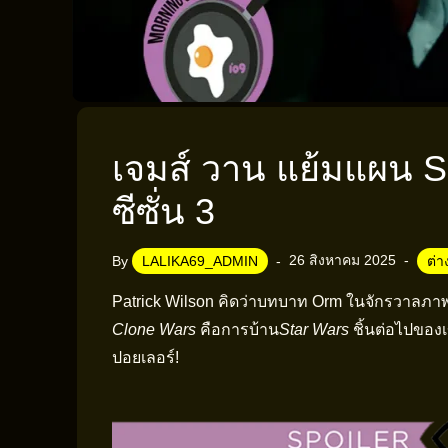
เจมส์ วาน แย้มแผน S
ซีซั่น 3
26 สิงหาคม 2025
By
LALIKA69_ADMIN
ต่
Patrick Wilson คิดว่าบทบาท Orm ในจักรวาลภา
Clone Wars
คือการบ้าน
Star Wars
ชิ้นต่อไปของเ
ปอยเลอร์!