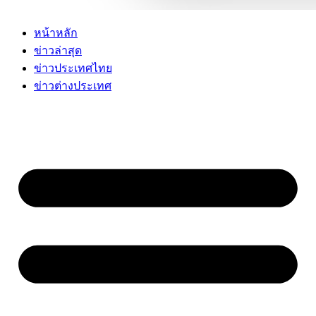
หน้าหลัก
ข่าวล่าสุด
ข่าวประเทศไทย
ข่าวต่างประเทศ