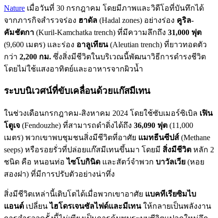
Nature
เมื่อวันที่ 30 กรกฎาคม โดยมีภาพและวิดีโอที่บันทึกได้
จากภารกิจสำรวจร่อง
ฮาดัล
(Hadal zones) อย่างร่อง
คูริล-
คัมชัตกา
(Kuril-Kamchatka trench) ที่มีความลึกถึง
31,000 ฟุต
(9,600 เมตร) และร่อง
อาลูเทียน
(Aleutian trench) ที่ยาวทอดตัว
กว่า
2,200 กม.
ซึ่งสิ่งมีชีวิตในบริเวณนี้พัฒนาวิธีการดำรงชีวิต
โดยไม่ใช้แสงอาทิตย์และอาหารจากผิวน้ำ
ระบบนิเวศน์ที่ขับเคลื่อนด้วยแก๊สมีเทน
ในช่วงเดือนกรกฎาคม-สิงหาคม 2024 โดยใช้ซับเมอร์ซิเบิล
เฟิน
โตูเจ
(Fendouzhe) ที่สามารถดำดิ่งได้ถึง
36,090 ฟุต
(11,000
เมตร) พวกเขาพบชุมชนสิ่งมีชีวิตที่อาศัย
แมทธีนซีปส์
(Methane
seeps) หรือรอยรั่วที่ปล่อยแก๊สมีเทนขึ้นมา โดยมี
สิ่งมีชีวิต
หลัก 2
ชนิด คือ หนอนท่อ
ไซโบกินิด
และสัตว์จำพวก
บาวัลเวีย
(หอย
สองฝา) ที่มีการปรับตัวอย่างน่าทึ่ง
สิ่งมีชีวิตเหล่านี้เติบโตได้เมื่อพวกเขาอาศัย
แบคทีเรียซิมไบ
แอนต์
เปลี่ยน
ไฮโดรเจนซัลไฟด์และมีเทน
ให้กลายเป็นพลังงาน