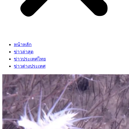
หน้าหลัก
ข่าวล่าสุด
ข่าวประเทศไทย
ข่าวต่างประเทศ