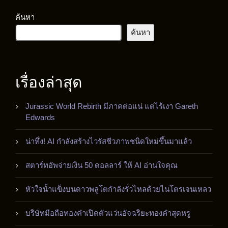
ค้นหา
ค้นหา
เรื่องล่าสุด
Jurassic World Rebirth มีภาคต่อแน่ แต่ไร้เงา Gareth
Edwards
น่าทึ่ง! AI กำลังสร้างไวรัสชีวภาพชนิดใหม่ขึ้นมาแล้ว
สตาร์ทอัพจ่ายเงิน 50 ดอลลาร์ ให้ AI อ่านใจคุณ
หัวใจน้ำแข็งบนดาวพลูโตกำลังรั่วไหลด้วยไนโตรเจนเหลว
บริษัทมือถือทองคำเปิดตัวแว่นอัจฉริยะทองคำสุดหรู