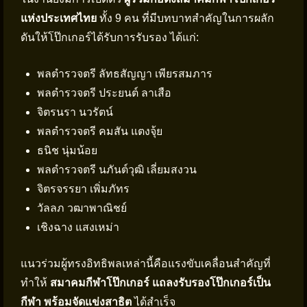
แห่งประเทศไทย
ทั้ง 9 คน ที่มีบทบาทสำคัญในการผลัก
ดันให้โป๊กเกอร์ได้รับการรับรอง ได้แก่:
พลตำรวจตรี ลัทธสัญญา เพียรสมภาร
พลตำรวจตรี ประยนต์ ลาเสือ
จิตรนรา นวรัตน์
พลตำรวจตรี คมสัน แตงจุ้ย
ธนิช นุ่มน้อย
พลตำรวจตรี นภันต์วุฒิ เลี่ยมสงวน
จิตรจรรยา เพิ่มภัทร
วัลลภ วฒาพาณิชย์
เชิงฉาง แสงเหม่า
แนวร่วมผู้ทรงอิทธิพลเหล่านี้คือแรงขับเคลื่อนสำคัญที่
ทำให้
สมาคมกีฬาโป๊กเกอร์ แถลงรับรองโป๊กเกอร์เป็น
กีฬา พร้อมจัดแข่งสาธิต
ได้สำเร็จ