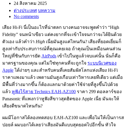
24 สิงหาคม 2025
ต่างประเทศ
บทความ
No comments
เสียง Hi-Fi นี่เป็นอะไรที่น่าตลก บางคนอาจจะพูดคำว่า “High
Fidelity” จนหน้าเขียว แต่คงยากที่จะเข้าใจจนกว่าจะได้ยินด้วย
ตัวเอง แล้วคำว่า
High
เนี่ยมันสูงแค่ไหนกัน? เสียงที่ยอดเยี่ยมก็
สูงเท่ากับประสบการณ์ที่คุณเคยเจอ ถ้าคุณเป็นเหมือนคนส่วน
ใหญ่ที่ชินกับการยัด
AirPods
เข้าไปในหูแล้วจบแค่นั้น นั่นก็คือ
มาตรฐานของคุณ แต่ไม่ใช่ทุกคนที่จะถูกใจ
ระบบนิเวศของ
Apple
ได้ง่ายๆ และสำหรับคนที่เคยสัมผัสโลกแห่งเสียง Hi-Fi
ราคาแพงมาแล้ว เพดานมันสูงเกือบเท่าวิหารเลยทีเดียว แต่เมื่อ
มีพื้นที่ว่างมากขึ้น ก็ต้องแลกมาด้วยค่าใช้จ่ายที่สูงขึ้นไปด้วย
แล้ว
หูฟังไร้สาย Technics EAH-AZ100
ราคา 299 ดอลลาร์ของ
Panasonic ที่แพงกว่าหูฟังสีขาวสุดฮิตของ Apple เนี่ย มันจะให้
เสียงดีขนาดไหนกัน?
ผมมีโอกาสได้ลองทดสอบ EAH-AZ100 และเพื่อไม่ให้เป็นการส
ปอยล์ ผมบอกได้เลยว่าเสียงมันดีแบบสุดยอดไปอีกขั้น หัวใจ