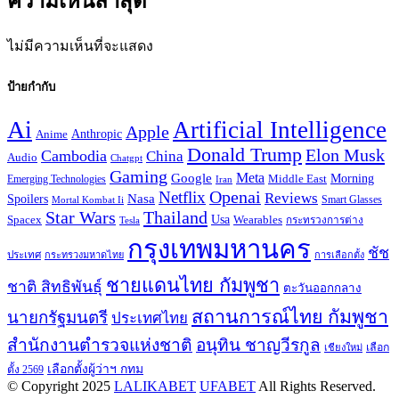
ความเห็นล่าสุด
ไม่มีความเห็นที่จะแสดง
ป้ายกำกับ
Ai
Artificial Intelligence
Apple
Anime
Anthropic
Donald Trump
Elon Musk
Cambodia
China
Audio
Chatgpt
Gaming
Google
Meta
Morning
Emerging Technologies
Middle East
Iran
Openai
Netflix
Reviews
Nasa
Spoilers
Smart Glasses
Mortal Kombat Ii
Thailand
Star Wars
Usa
Spacex
Wearables
Tesla
กระทรวงการต่าง
กรุงเทพมหานคร
ชัช
ประเทศ
กระทรวงมหาดไทย
การเลือกตั้ง
ชายแดนไทย กัมพูชา
ชาติ สิทธิพันธุ์
ตะวันออกกลาง
สถานการณ์ไทย กัมพูชา
นายกรัฐมนตรี
ประเทศไทย
สำนักงานตำรวจแห่งชาติ
อนุทิน ชาญวีรกูล
เลือก
เชียงใหม่
เลือกตั้งผู้ว่าฯ กทม
ตั้ง 2569
© Copyright 2025
LALIKABET
UFABET
All Rights Reserved.