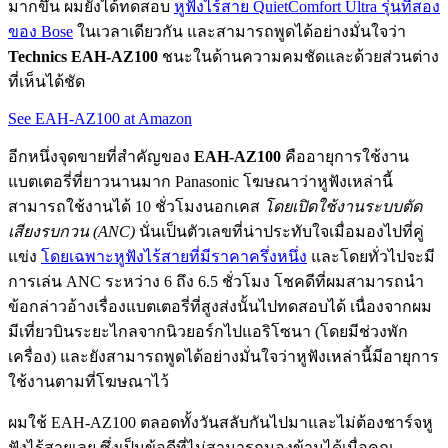
มากขึ้น ผมยังได้ทดสอบ
หูฟังไร้สาย QuietComfort Ultra รุ่นที่สอง
ของ Bose
ในเวลาเดียวกัน และสามารถพูดได้อย่างมั่นใจว่า
Technics EAH-AZ100
ชนะในด้านความคมชัดและด้วยส่วนต่าง
ที่เห็นได้ชัด
See EAH-AZ100 at Amazon
อีกหนึ่งจุดขายที่สำคัญของ
EAH-AZ100
คืออายุการใช้งาน
แบตเตอรี่ที่ยาวนานมาก Panasonic โฆษณาว่าหูฟังเหล่านี้
สามารถใช้งานได้ 10 ชั่วโมงนอกเคส
โดยเปิดใช้งานระบบตัด
เสียงรบกวน (ANC)
นั่นเป็นตัวเลขที่น่าประทับใจเมื่อมองไปที่คู่
แข่ง
โดยเฉพาะหูฟังไร้สายที่มีราคาครึ่งหนึ่ง
และโดยทั่วไปจะมี
การเล่น ANC ระหว่าง 6 ถึง 6.5 ชั่วโมง โชคดีที่ผมสามารถนำ
ข้อกล่าวอ้างเรื่องแบตเตอรี่ที่สูงส่งนั้นไปทดสอบได้ เนื่องจากผม
มีเที่ยวบินระยะไกลจากนิวยอร์กไปแอริโซนา (โดยมีช่วงพัก
เครื่อง) และยังสามารถพูดได้อย่างมั่นใจว่าหูฟังเหล่านี้มีอายุการ
ใช้งานตามที่โฆษณาไว้
ผมใช้ EAH-AZ100 ตลอดทั้งวันสลับกันไปมาและไม่ต้องชาร์จหู
ฟังไร้สายเลย ซึ่งเป็นข้อดีที่ไม่สามารถมองข้ามได้เมื่อคุณ