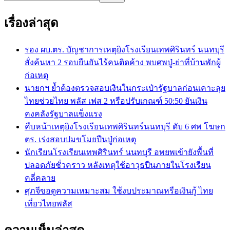
เรื่องล่าสุด
รอง ผบ.ตร. บัญชาการเหตุยิงโรงเรียนเทพศิรินทร์ นนทบุรี
สั่งค้นหา 2 รอบยืนยันไร้คนติดค้าง พบศพปู่-ย่าที่บ้านพักผู้
ก่อเหตุ
นายกฯ ย้ำต้องตรวจสอบเงินในกระเป๋ารัฐบาลก่อนเคาะลุย
ไทยช่วยไทย พลัส เฟส 2 หรือปรับเกณฑ์ 50:50 ยันเงิน
คงคลังรัฐบาลแข็งแรง
คืบหน้าเหตุยิงโรงเรียนเทพศิรินทร์นนทบุรี ดับ 6 ศพ โฆษก
ตร. เร่งสอบปมขโมยปืนปู่ก่อเหตุ
นักเรียนโรงเรียนเทพศิรินทร์ นนทบุรี อพยพเข้ายังพื้นที่
ปลอดภัยชั่วคราว หลังเหตุใช้อาวุธปืนภายในโรงเรียน
คลี่คลาย
ศุภจีขอดูความเหมาะสม ใช้งบประมาณหรือเงินกู้ ไทย
เที่ยวไทยพลัส