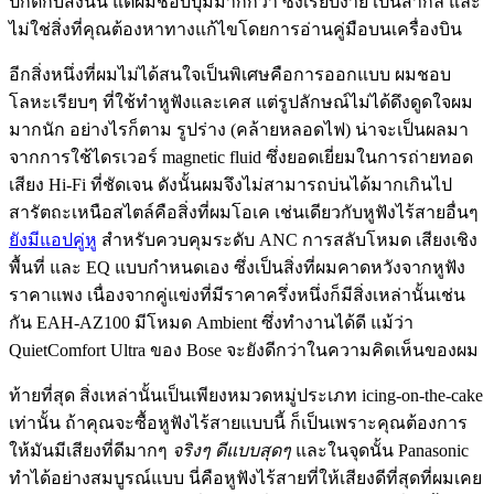
ปกติกับสิ่งนั้น แต่ผมชอบปุ่มมากกว่า ซึ่งเรียบง่าย เป็นสากล และ
ไม่ใช่สิ่งที่คุณต้องหาทางแก้ไขโดยการอ่านคู่มือบนเครื่องบิน
อีกสิ่งหนึ่งที่ผมไม่ได้สนใจเป็นพิเศษคือการออกแบบ ผมชอบ
โลหะเรียบๆ ที่ใช้ทำหูฟังและเคส แต่รูปลักษณ์ไม่ได้ดึงดูดใจผม
มากนัก อย่างไรก็ตาม รูปร่าง (คล้ายหลอดไฟ) น่าจะเป็นผลมา
จากการใช้ไดรเวอร์ magnetic fluid ซึ่งยอดเยี่ยมในการถ่ายทอด
เสียง Hi-Fi ที่ชัดเจน ดังนั้นผมจึงไม่สามารถบ่นได้มากเกินไป
สารัตถะเหนือสไตล์คือสิ่งที่ผมโอเค เช่นเดียวกับหูฟังไร้สายอื่นๆ
ยังมีแอปคู่หู
สำหรับควบคุมระดับ ANC การสลับโหมด เสียงเชิง
พื้นที่ และ EQ แบบกำหนดเอง ซึ่งเป็นสิ่งที่ผมคาดหวังจากหูฟัง
ราคาแพง เนื่องจากคู่แข่งที่มีราคาครึ่งหนึ่งก็มีสิ่งเหล่านั้นเช่น
กัน EAH-AZ100 มีโหมด Ambient ซึ่งทำงานได้ดี แม้ว่า
QuietComfort Ultra ของ Bose จะยังดีกว่าในความคิดเห็นของผม
ท้ายที่สุด สิ่งเหล่านั้นเป็นเพียงหมวดหมู่ประเภท icing-on-the-cake
เท่านั้น ถ้าคุณจะซื้อหูฟังไร้สายแบบนี้ ก็เป็นเพราะคุณต้องการ
ให้มันมีเสียงที่ดีมากๆ
จริงๆ
ดีแบบสุดๆ
และในจุดนั้น Panasonic
ทำได้อย่างสมบูรณ์แบบ นี่คือหูฟังไร้สายที่ให้เสียงดีที่สุดที่ผมเคย