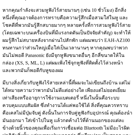
หากคุณกำลังจะสวมหูฟังไร้สายนานๆ (เช่น 10 ชั่วโมง) อีกสิ่ง
หนึ่งที่คุณอาจต้องการทราบคือความรู้สึกเมื่อสวมใส่ในหู และ
โชคดีที่พวกมันรู้สึกสบายมากๆ หลายครั้งที่การสวมหูฟังไร้สาย
(โดยเฉพาะบนเครื่องบินที่มีแรงกดดันเป็นปัจจัยสำคัญ) จะทำให้
ผมรู้สึกไม่สบายหลังจากผ่านไปสักพัก แต่ผมพบว่า EAH-AZ100
ทนทานกว่าส่วนใหญ่เมื่อใส่เป็นเวลานานๆ หากคุณพบว่าพวก
มันไม่พอดี Panasonic ยังมีจุกหูฟังขนาดอื่นๆ อีกสี่ขนาดให้ใน
กล่อง (XS, S, ML, L) แต่ผมเพิ่งใช้จุกหูฟังที่ติดตั้งไว้ล่วงหน้า
และพวกมันก็พอดีกับหูของผม
มีบางสิ่งเกี่ยวกับหูฟังไร้สายเหล่านี้ที่ผมจะไม่เขียนถึงบ้าน แต่ไม่
ได้หมายความว่าพวกมันไม่ดีแต่อย่างใด เพียงแต่ไม่ยอดเยี่ยม
เท่าเสียงหรืออายุการใช้งานแบตเตอรี่ หนึ่งในนั้นคือระบบ
ควบคุมแบบสัมผัส ซึ่งทำงานได้แค่พอใช้ได้ สิ่งที่คุณควรทราบ
คือเคสไม่มีปุ่มจับคู่ ดังนั้นในการจับคู่หูฟังกับอุปกรณ์ คุณต้องนำ
มันออกมา ใส่เข้าไปในหู แล้วกดค้างไว้ที่ด้านนอกของแต่ละ
ข้างด้วยนิ้วของคุณเพื่อเริ่มการเชื่อมต่อ Bluetooth ไม่มีอะไรผิด