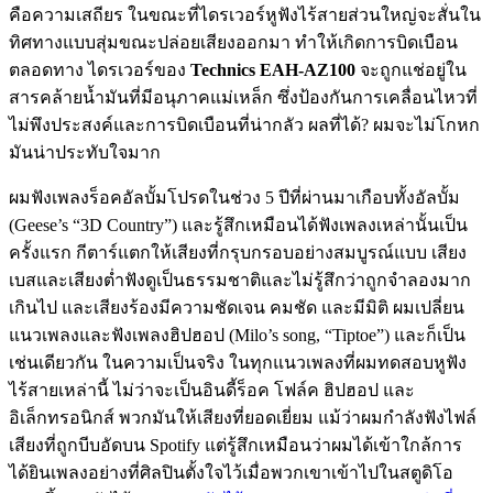
คือความเสถียร ในขณะที่ไดรเวอร์หูฟังไร้สายส่วนใหญ่จะสั่นใน
ทิศทางแบบสุ่มขณะปล่อยเสียงออกมา ทำให้เกิดการบิดเบือน
ตลอดทาง ไดรเวอร์ของ
Technics EAH-AZ100
จะถูกแช่อยู่ใน
สารคล้ายน้ำมันที่มีอนุภาคแม่เหล็ก ซึ่งป้องกันการเคลื่อนไหวที่
ไม่พึงประสงค์และการบิดเบือนที่น่ากลัว ผลที่ได้? ผมจะไม่โกหก
มันน่าประทับใจมาก
ผมฟังเพลงร็อคอัลบั้มโปรดในช่วง 5 ปีที่ผ่านมาเกือบทั้งอัลบั้ม
(Geese’s “3D Country”) และรู้สึกเหมือนได้ฟังเพลงเหล่านั้นเป็น
ครั้งแรก กีตาร์แตกให้เสียงที่กรุบกรอบอย่างสมบูรณ์แบบ เสียง
เบสและเสียงต่ำฟังดูเป็นธรรมชาติและไม่รู้สึกว่าถูกจำลองมาก
เกินไป และเสียงร้องมีความชัดเจน คมชัด และมีมิติ ผมเปลี่ยน
แนวเพลงและฟังเพลงฮิปฮอป (Milo’s song, “Tiptoe”) และก็เป็น
เช่นเดียวกัน ในความเป็นจริง ในทุกแนวเพลงที่ผมทดสอบหูฟัง
ไร้สายเหล่านี้ ไม่ว่าจะเป็นอินดี้ร็อค โฟล์ค ฮิปฮอป และ
อิเล็กทรอนิกส์ พวกมันให้เสียงที่ยอดเยี่ยม แม้ว่าผมกำลังฟังไฟล์
เสียงที่ถูกบีบอัดบน Spotify แต่รู้สึกเหมือนว่าผมได้เข้าใกล้การ
ได้ยินเพลงอย่างที่ศิลปินตั้งใจไว้เมื่อพวกเขาเข้าไปในสตูดิโอ