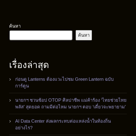
ค้นหา
ค้นหา
เรื่องล่าสุด
ก่อนดู Lanterns ต้องแวะไปชม Green Lantern ฉบับ
การ์ตูน
นายกฯ ชวนช้อป OTOP ศิลปาชีพ แม่ค้าร้อง ‘ไทยช่วยไทย
พลัส’ สุดยอด ถามมีต่อไหม นายกฯ ตอบ ‘เดี๋ยวจะพยายาม’
AI Data Center ส่งผลกระทบต่อแหล่งน้ำในท้องถิ่น
อย่างไร?