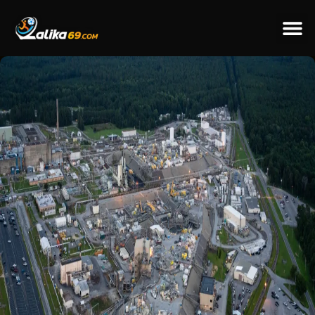
ข่าวป
ข่าวต่างป