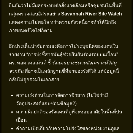
ยืนยันว่าไม่มีผลกระทบต่อสิ่งแวดล้อมหรือชุมชนในพื้นที่
กลุ่มตรวจสอบอิสระอย่าง
Savannah River Site Watch
แสดงความไม่พอใจ ทว่าความกังวลนี้อาจทำให้นึกถึง
ภาพยนตร์ไซไฟก็ตาม
อีกประเด็นน่าจับตามองคือการไม่ระบุชนิดของแตนใน
รายงาน “การบ่งชี้สายพันธุ์ช่วยยืนยันร่องรอยปนเปื้อน”
ดร. ทอม เคลเม็นต์ ชี้
รังแตนบางชนาตสังเคราะห์วัสดุ
จากดิน
ที่อาจเป็นหลักฐานชี้ที่มาของรังสีได้ แต่ข้อมูลนี้
กลับไม่ถูกรวมในเอกสาร
ความเร่งด่วนในการจัดการชีวสาร (ไม่ใช่ว่ามี
วัตถุประสงค์แอบซ่อนข้อมูล?)
ความผิดปกติของรังแตนที่ดูที่จะชอบอาศัยในพื้นที่ปน
เปื้อน
คำถามเปิดเกี่ยวกับความโปร่งใสของหน่วยงานดูแล