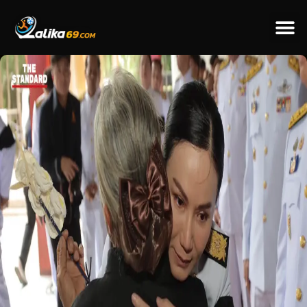
ข่าวป
ข่าวต่างป