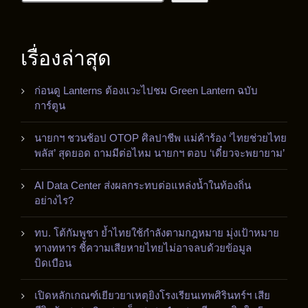
เรื่องล่าสุด
ก่อนดู Lanterns ต้องแวะไปชม Green Lantern ฉบับ
การ์ตูน
นายกฯ ชวนช้อป OTOP ศิลปาชีพ แม่ค้าร้อง ‘ไทยช่วยไทย
พลัส’ สุดยอด ถามมีต่อไหม นายกฯ ตอบ ‘เดี๋ยวจะพยายาม’
AI Data Center ส่งผลกระทบต่อแหล่งน้ำในท้องถิ่น
อย่างไร?
ทบ. โต้กัมพูชา ย้ำไทยใช้กำลังตามกฎหมาย มุ่งเป้าหมาย
ทางทหาร ชี้ความเสียหายไทยไม่อาจลบด้วยข้อมูล
บิดเบือน
เปิดหลักเกณฑ์เยียวยาเหตุยิงโรงเรียนเทพศิรินทร์ฯ เสีย