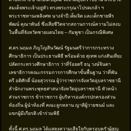
สมเด็จพระเจ้าอยู่หัว ทรงพระกรุณาโปรดเกล้า ฯ
พระราชทานเพลิงศพ นางจำปี เต็มจิต และเด็กชายพีร
พัฒน์ คุณาพันธ์ ซึ่งเสียชีวิตจากสถานการณ์ความไม่สงบ
ในพื้นที่จังหวัดชายแดนไทย – กัมพูชา เป็นกรณีพิเศษ
ศ.ดร.นฤมล ภิญโญสินวัฒน์ รัฐมนตรีว่าการกระทรวง
ศึกษาธิการ เป็นประธานพิธี พร้อมด้วย สุเทพ แก่งสันเทียะ
ปลัดกระทรวงศึกษาธิการ ว่าที่ร้อยตรี ธนุ วงษ์จินดา
เลขาธิการคณะกรรมการการศึกษาขั้นพื้นฐาน ว่าที่พัน
ตรี อดิศักดิ์ น้อยสุวรรณ ผู้ว่าราชการจังหวัดอุบลราชธานี
สำนักงานพระพุทธศาสนาจังหวัดอุบลราชธานี หัวหน้า
ส่วนราชการ ข้าราชการ ผู้บริหารองค์กรปกครองส่วน
ท้องถิ่น ผู้นำท้องที่ คณะลูกหลาน ญาติผู้วายชนม์ และ
แขกผู้มีเกียรติ เข้าร่วมพิธี
ทั้งนี้ ศ.ดร.นฤมล ได้แสดงความเสียใจกับครอบครัวผู้สูญ