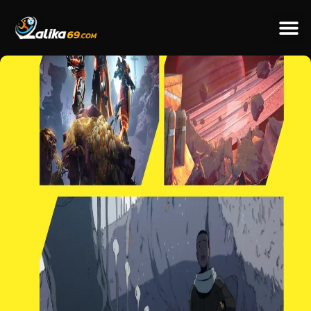
ข่าวป
ข่าวต่างป