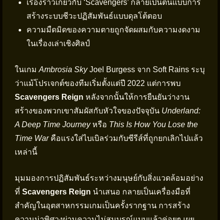
เรื่องราวเกี่ยวกับ ‘Scavengers’ กลายเป็นต้นแบบการ
สร้างระบบชีวะปฏิสัมพันธ์แบบดุลโต้ตอบ
ความมืดมิดของความตายถูกจัดผสมกับความงดงาม
ในเรื่องเล่าเชิงศิลป์
ในเกม
Ambrosia Sky
Joel Burgess จาก Soft Rains ระบุ
ว่าแม้โปรเจกต์ของทีมเริ่มตั้งแต่ปี 2022 แต่การพบ
Scavengers Reign
หลังจากนั้นให้การยืนยันว่างาน
สร้างของพวกเขาสัมผัสกับหัวใจของปัจจุบัน
Underland:
A Deep Time Journey
หรือ
This Is How You Lose the
Time War
คือแรงใส่ไบเบิลร่วมกับซีรีส์ที่ถูกยกเลิกไปแล้ว
เหล่านี้
มุมมองการปฏิสัมพันธ์ระหว่างมนุษย์กับสิ่งแวดล้อมอย่าง
ที่
Scavengers Reign
นำเสนอ กลายเป็นเครื่องมือที่
สำคัญในอุตสาหกรรมเกมเป็นครั้งรากฐาน การสร้าง
ความน่าพิศวงผ่านความไม่สมบูรณ์แบบแล้วค่อยๆ เผย