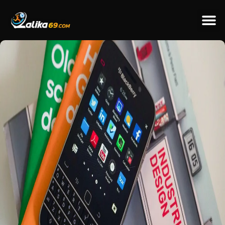
ข่าวป
ข่าวต่างป