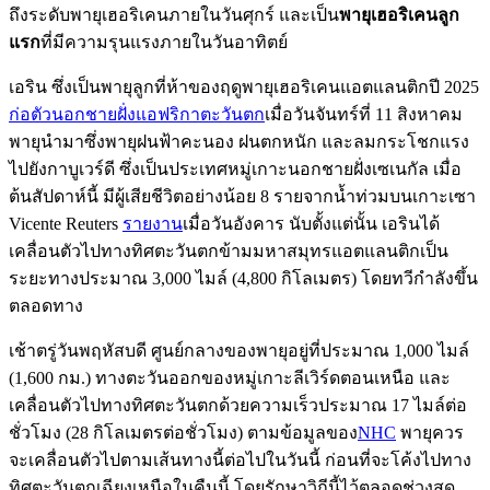
ถึงระดับพายุเฮอริเคนภายในวันศุกร์ และเป็น
พายุเฮอริเคนลูก
แรก
ที่มีความรุนแรงภายในวันอาทิตย์
เอริน ซึ่งเป็นพายุลูกที่ห้าของฤดูพายุเฮอริเคนแอตแลนติกปี 2025
ก่อตัวนอกชายฝั่งแอฟริกาตะวันตก
เมื่อวันจันทร์ที่ 11 สิงหาคม
พายุนำมาซึ่งพายุฝนฟ้าคะนอง ฝนตกหนัก และลมกระโชกแรง
ไปยังกาบูเวร์ดี ซึ่งเป็นประเทศหมู่เกาะนอกชายฝั่งเซเนกัล เมื่อ
ต้นสัปดาห์นี้ มีผู้เสียชีวิตอย่างน้อย 8 รายจากน้ำท่วมบนเกาะเซา
Vicente Reuters
รายงาน
เมื่อวันอังคาร นับตั้งแต่นั้น เอรินได้
เคลื่อนตัวไปทางทิศตะวันตกข้ามมหาสมุทรแอตแลนติกเป็น
ระยะทางประมาณ 3,000 ไมล์ (4,800 กิโลเมตร) โดยทวีกำลังขึ้น
ตลอดทาง
เช้าตรู่วันพฤหัสบดี ศูนย์กลางของพายุอยู่ที่ประมาณ 1,000 ไมล์
(1,600 กม.) ทางตะวันออกของหมู่เกาะลีเวิร์ดตอนเหนือ และ
เคลื่อนตัวไปทางทิศตะวันตกด้วยความเร็วประมาณ 17 ไมล์ต่อ
ชั่วโมง (28 กิโลเมตรต่อชั่วโมง) ตามข้อมูลของ
NHC
พายุควร
จะเคลื่อนตัวไปตามเส้นทางนี้ต่อไปในวันนี้ ก่อนที่จะโค้งไปทาง
ทิศตะวันตกเฉียงเหนือในคืนนี้ โดยรักษาวิถีนี้ไว้ตลอดช่วงสุด