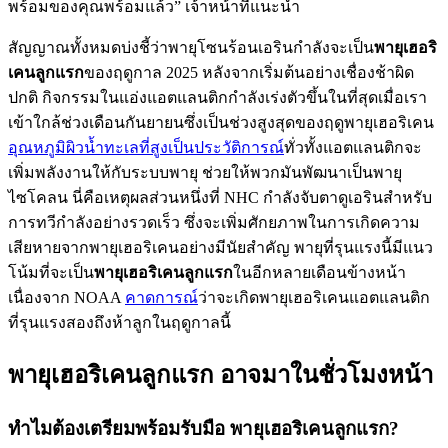
พร้อมของคุณพร้อมแล้ว” เจ้าหน้าที่แนะนำ
สัญญาณทั้งหมดบ่งชี้ว่าพายุโซนร้อนเอรินกำลังจะเป็น
พายุเฮอริ
เคนลูกแรก
ของฤดูกาล 2025 หลังจากเริ่มต้นอย่างเชื่องช้าผิด
ปกติ กิจกรรมในแอ่งแอตแลนติกกำลังเร่งตัวขึ้นในที่สุดเมื่อเรา
เข้าใกล้ช่วงเดือนกันยายนซึ่งเป็นช่วงสูงสุดของฤดูพายุเฮอริเคน
อุณหภูมิผิวน้ำทะเลที่สูงเป็นประวัติการณ์
ทั่วทั้งแอตแลนติกจะ
เพิ่มพลังงานให้กับระบบพายุ ช่วยให้พวกมันพัฒนาเป็นพายุ
ไซโคลน นี่คือเหตุผลส่วนหนึ่งที่ NHC กำลังจับตาดูเอรินสำหรับ
การทวีกำลังอย่างรวดเร็ว ซึ่งจะเพิ่มศักยภาพในการเกิดความ
เสียหายจากพายุเฮอริเคนอย่างมีนัยสำคัญ พายุที่รุนแรงนี้มีแนว
โน้มที่จะเป็น
พายุเฮอริเคนลูกแรก
ในอีกหลายเดือนข้างหน้า
เนื่องจาก NOAA
คาดการณ์
ว่าจะเกิดพายุเฮอริเคนแอตแลนติก
ที่รุนแรงสองถึงห้าลูกในฤดูกาลนี้
พายุเฮอริเคนลูกแรก
อาจมาในชั่วโมงหน้า
ทำไมต้องเตรียมพร้อมรับมือ
พายุเฮอริเคนลูกแรก
?