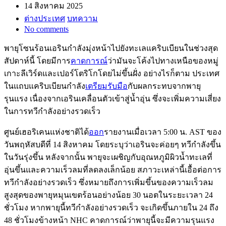
14 สิงหาคม 2025
ต่างประเทศ
บทความ
No comments
พายุโซนร้อนเอรินกำลังมุ่งหน้าไปยังทะเลแคริบเบียนในช่วงสุด
สัปดาห์นี้ โดยมีการ
คาดการณ์
ว่ามันจะโค้งไปทางเหนือของหมู่
เกาะลีเวิร์ดและเปอร์โตริโกโดยไม่ขึ้นฝั่ง อย่างไรก็ตาม ประเทศ
ในแถบแคริบเบียนกำลัง
เตรียมรับมือ
กับผลกระทบจากพายุ
รุนแรง เนื่องจากเอรินเคลื่อนตัวเข้าสู่น้ำอุ่น ซึ่งจะเพิ่มความเสี่ยง
ในการทวีกำลังอย่างรวดเร็ว
ศูนย์เฮอริเคนแห่งชาติได้
ออก
รายงานเมื่อเวลา 5:00 น. AST ของ
วันพฤหัสบดีที่ 14 สิงหาคม โดยระบุว่าเอรินจะค่อยๆ ทวีกำลังขึ้น
ในวันรุ่งขึ้น หลังจากนั้น พายุจะเผชิญกับอุณหภูมิผิวน้ำทะเลที่
อุ่นขึ้นและความเร็วลมที่ลดลงเล็กน้อย สภาวะเหล่านี้เอื้อต่อการ
ทวีกำลังอย่างรวดเร็ว ซึ่งหมายถึงการเพิ่มขึ้นของความเร็วลม
สูงสุดของพายุหมุนเขตร้อนอย่างน้อย 30 นอตในระยะเวลา 24
ชั่วโมง หากพายุนี้ทวีกำลังอย่างรวดเร็ว จะเกิดขึ้นภายใน 24 ถึง
48 ชั่วโมงข้างหน้า NHC คาดการณ์ว่าพายุนี้จะมีความรุนแรง