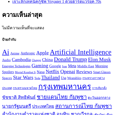
เจาะลึกเทคนิคกู้ชีพ Voyager 1 ด้วยฮาร์ดแวร์ยุค 70s
ความเห็นล่าสุด
ไม่มีความเห็นที่จะแสดง
ป้ายกำกับ
Ai
Artificial Intelligence
Apple
Anthropic
Anime
Donald Trump
Elon Musk
Cambodia
China
Audio
Chatgpt
Gaming
Google
Meta
Morning
Emerging Technologies
Middle East
Iran
Openai
Netflix
Reviews
Spoilers
Nasa
Smart Glasses
Mortal Kombat Ii
Star Wars
Thailand
Usa
Wearables
Spacex
Tesla
กระทรวงการต่าง
กรุงเทพมหานคร
ประเทศ
กระทรวงมหาดไทย
การเลือกตั้ง
ชายแดนไทย กัมพูชา
ชัชชาติ สิทธิพันธุ์
ตะวันออกกลาง
สถานการณ์ไทย กัมพูชา
นายกรัฐมนตรี
ประเทศไทย
สำนักงานตำรวจแห่งชาติ
อนุทิน ชาญวีรกูล
เลือก
เชียงใหม่