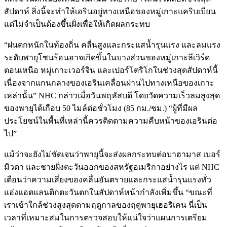
สัปดาห์ สิ่งนี้จะทำให้เอรินอยู่ทางเหนือของหมู่เกาะแคริบเบียน
แต่ไม่จำเป็นต้องขึ้นฝั่งเพื่อให้เกิดผลกระทบ
“ฝนตกหนักในท้องถิ่น คลื่นสูงและกระแสน้ำรุนแรง และลมแรง
ระดับพายุโซนร้อนอาจเกิดขึ้นในบางส่วนของหมู่เกาะลีเวิร์ด
ตอนเหนือ หมู่เกาะเวอร์จิน และเปอร์โตริโกในช่วงสุดสัปดาห์นี้
เนื่องจากแกนกลางของเอรินเคลื่อนผ่านไปทางเหนือของเกาะ
เหล่านั้น” NHC กล่าวเมื่อวันพฤหัสบดี โดยวัดความเร็วลมสูงสุด
ของพายุได้เกือบ 50 ไมล์ต่อชั่วโมง (85 กม./ชม.) “ผู้ที่มีผล
ประโยชน์ในพื้นที่เหล่านี้ควรติดตามความคืบหน้าของเอรินต่อ
ไป”
แม้ว่าจะยังไม่ชัดเจนว่าพายุนี้จะส่งผลกระทบต่อบาฮามาส เบอร์
มิวดา และชายฝั่งตะวันออกของสหรัฐอเมริกาอย่างไร แต่ NHC
เตือนว่าความเสี่ยงของคลื่นอันตรายและกระแสน้ำรุนแรงทั่ว
แอ่งแอตแลนติกตะวันตกในสัปดาห์หน้ากำลังเพิ่มขึ้น “ขณะที่
เราเข้าใกล้ช่วงสูงสุดตามฤดูกาลของฤดูพายุเฮอริเคน นี่เป็น
เวลาที่เหมาะสมในการตรวจสอบให้แน่ใจว่าแผนการเตรียม