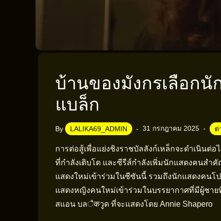
บ้านของมังกรเลือกน
แบล็ก
31 กรกฎาคม 2025
By
LALIKA69_ADMIN
ต
การต่อสู้เพื่อแย่งชิงราชบัลลังก์เหล็กจะดำเนินต่อ
ที่กำลังเติบโต และซีรีส์กำลังเพิ่มนักแสดงคนสำคั
แสดงใหม่เข้าร่วมในซีซันนี้ รวมถึงนักแสดงคนโป
แสดงหญิงคนใหม่เข้าร่วมในบรรยากาศที่มีผู้ชายท
สแอน บลैकวูด ที่จะแสดงโดย Annie Shapero