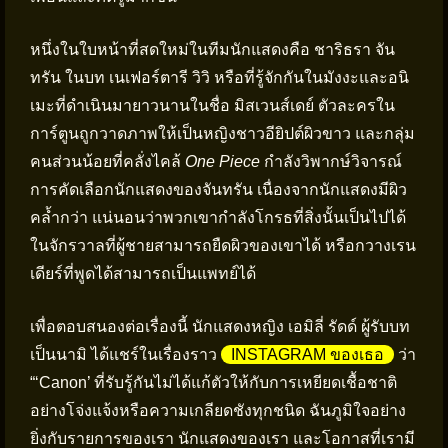
หนึ่งในใบหน้าที่สดใหม่ในทีมนักแสดงคือ ชาริธรา จัน
ทรัน ในบท เนเฟอร์ตารี วิวิ หรือที่รู้จักกันในมังงะและอนิ
เมะที่ดำเนินมายาวนานในชื่อ มิสเวนส์เดย์ ตัวละครใน
การ์ตูนถูกวาดภาพให้เป็นหญิงชาวอียิปต์ผิวขาว และกลุ่ม
คนส่วนน้อยที่คลั่งไคล้
One Piece
กำลังวิพากษ์วิจารณ์
การคัดเลือกนักแสดงของจันทรัน เนื่องจากนักแสดงมีผิว
คล้ำกว่า แน่นอนว่าพวกเขากำลังโกรธที่สิ่งนั้นเป็นไปได้
ในจักรวาลที่ผู้ชายสามารถยืดผิวของเขาได้ หรือกวางเรน
เดียร์ที่พูดได้สามารถเป็นแพทย์ได้
เพื่อตอบสนองต่อเรื่องนี้ นักแสดงหญิง เอมิลี่ รัดด์ ผู้รับบท
เป็นนามิ ได้แชร์ในเรื่องราว
INSTAGRAM ของเธอ
ว่า
“‘Canon’ ที่รับรู้กันไม่ได้แก้ตัวให้กับการเหยียดเชื้อชาติ
อย่างโจ่งแจ้งหรือความเกลียดชังทุกชนิด ฉันภูมิใจอย่าง
ยิ่งกับรายการของเรา นักแสดงของเรา และโอกาสที่เรามี