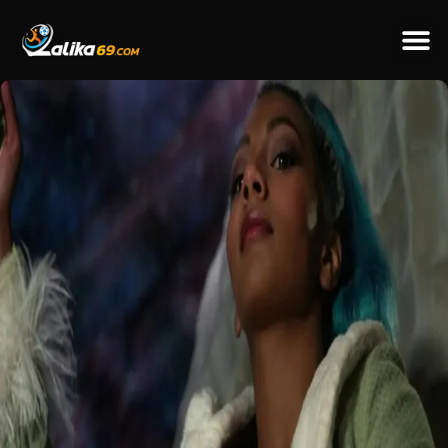
ข่าวป
ข่าวต่างป