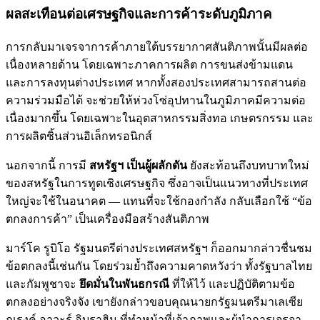
ผลสะเทือนต่อเศรษฐกิจและการค้าระดับภูมิภาค
การกลับมาเจรจาการค้าภายใต้บรรยากาศสันติภาพนั้นมีผลต่อ
เนื่องหลายด้าน โดยเฉพาะภาคการผลิต การขนส่งข้ามแดน
และการลงทุนต่างประเทศ หากทั้งสองประเทศสามารถสานต่อ
ความร่วมมือได้ จะช่วยให้ห่วงโซ่อุปทานในภูมิภาคมีความต่อ
เนื่องมากขึ้น โดยเฉพาะในอุตสาหกรรมสิ่งทอ เกษตรกรรม และ
การผลิตชิ้นส่วนอิเล็กทรอนิกส์
นอกจากนี้ การมี
สหรัฐฯ เป็นผู้ผลักดัน
ยังสะท้อนถึงบทบาทใหม่
ของสหรัฐในการทูตเชิงเศรษฐกิจ ซึ่งอาจเป็นแนวทางที่ประเทศ
ใหญ่จะใช้ในอนาคต — แทนที่จะใช้กองกำลัง กลับเลือกใช้ “ข้อ
ตกลงการค้า” เป็นเครื่องมือสร้างสันติภาพ
มาร์โค รูบิโอ รัฐมนตรีต่างประเทศสหรัฐฯ ก็ออกมากล่าวชื่นชม
ข้อตกลงนี้เช่นกัน โดยร่วมย้ำถึงความคาดหวังว่า ทั้งรัฐบาลไทย
และกัมพูชาจะ
ยึดมั่นในพันธกรณี
ที่ให้ไว้ และปฏิบัติตามข้อ
ตกลงอย่างจริงจัง เขายังกล่าวขอบคุณนายกรัฐมนตรีมาเลเซีย
ณรงค์ อาวะร์ อิบราฮิม ที่ทำหน้าที่เจ้าภาพและผู้นำการเจรจา