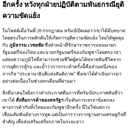
อีกครั้ง หวังทุกฝ่ายปฏิบัติตามพันธกรณียุติ
ความขัดแย้ง
ในโพสต์เมื่อวันที่ 28 กรกฎาคม ทรัมป์เปิดเผยว่าเขาได้มีบทบาท
โดยตรงในการผลักดันให้เกิดการยุติความขัดแย้ง โดยได้พูดคุย
กับ
ภูมิธรรม เวชยชัย
ซึ่งทำหน้าที่รักษาราชการแทนนายก
รัฐมนตรีของไทย และนายกรัฐมนตรีของกัมพูชาโดยตรง เขา
แสดงความภูมิใจที่สามารถช่วยชีวิตผู้คนได้หลายพันชีวิตจาก
การยุติการสู้รบ และย้ำว่าการกระทำครั้งนี้คือส่วนหนึ่งของ
ภารกิจ “ประธานาธิบดีแห่งสันติภาพ” ซึ่งเขาได้ดำเนินการมา
อย่างต่อเนื่องในช่วงหกเดือนที่ผ่านมา
สิ่งที่น่าสนใจยิ่งกว่าคำประกาศคือการที่ทรัมป์ประกาศทันทีว่า
เขาได้
สั่งทีมการค้าของสหรัฐฯ
เริ่มต้นการเจรจาข้อตกลง
ทางการค้ากับทั้งไทยและกัมพูชาอีกครั้ง นี่ไม่ใช่แค่การ
เชื่อมสัมพันธ์ทางการทูต แต่เป็นการวางรากฐานทางเศรษฐกิจที่
สำคัญ เพื่อส่งเสริมเสถียรภาพในระยะยาว