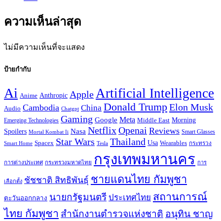
ความเห็นล่าสุด
ไม่มีความเห็นที่จะแสดง
ป้ายกำกับ
Ai
Artificial Intelligence
Apple
Anthropic
Anime
Donald Trump
Elon Musk
Cambodia
China
Audio
Chatgpt
Gaming
Google
Meta
Morning
Emerging Technologies
Middle East
Openai
Netflix
Reviews
Spoilers
Nasa
Smart Glasses
Mortal Kombat Ii
Star Wars
Thailand
Usa
Wearables
Spacex
Tesla
กระทรวง
Smart Home
กรุงเทพมหานคร
การต่างประเทศ
กระทรวงมหาดไทย
การ
ชายแดนไทย กัมพูชา
ชัชชาติ สิทธิพันธุ์
เลือกตั้ง
สถานการณ์
นายกรัฐมนตรี
ประเทศไทย
ตะวันออกกลาง
ไทย กัมพูชา
สำนักงานตำรวจแห่งชาติ
อนุทิน ชาญ