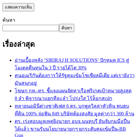
ค้นหา
ค้นหา
เรื่องล่าสุด
อ่านเบื้องหลัง ‘SIRIRAJ H SOLUTIONS’ ปักหมุด ICS สู่
โมเดลคืนทุนใน 3 ปี รายได้โต 30%
คนอเมริกันต้องการให้รัฐคุมเข้มโซเชียลมีเดีย แต่เรายังว่า
มันสนุกอยู่
โฆษก กห.-ทร. ชี้แจงแผนจัดหาเรือฟริเกตเป้าหมายสูงสุด
8 ลำ พิจารณาแยกทีละลำ โปร่งใส ไร้ล็อกสเปก
ทลายนอมินีต่างชาติเฟส 6 ตร. บุกพูลวิลล่าหัวหิน พบฮุบ
ที่ดิน 100% จ่อฟัน 849 บริษัทต้องสงสัย มูลค่ากว่า 300 ล้าน
ตร. เร่งสอบมูลเหตุยิงนายก อบจ.นนทบุรี ยันจับกุมมือปืน
ได้แล้ว ขานรับนโยบายนายกฯ ยกระดับคุมเข้มปืน-BB
Gun