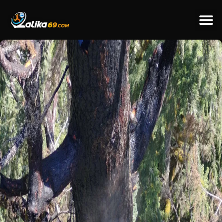
ข่าวป
ข่าวต่างป