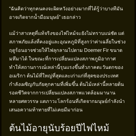
“ฉันคิดว่าทุกคนคงจะผิดหวังอย่างมากที่ได้รู้ว่าบางทีมัน
อาจเกิดจากน้ำมือมนุษย์” เธอกล่าว
แม้ว่าสาเหตุที่แท้จริงของไฟไหม้จะยังไม่ทราบแน่ชัด แต่
สภาพภัยแล้งที่คงอยู่และอุณหภูมิที่สูงกว่าค่าเฉลี่ยในช่วง
ฤดูร้อนอาจช่วยให้ไฟลุกลามไปตาม Doerner Fir ขนาด
มหึมาได้ ในขณะที่การเปลี่ยนแปลงสภาพภูมิอากาศ
ทำให้สถานการณ์เหล่านี้รุนแรงขึ้นทั่วภาคตะวันตกของ
อเมริกา ต้นไม้ที่ใหญ่ที่สุดและเก่าแก่ที่สุดของประเทศ
กำลังเผชิญกับภัยคุกคามที่เพิ่มขึ้น ต้นไม้เหล่านี้หลายต้น
รอดชีวิตจากการเปลี่ยนแปลงสภาพแวดล้อมมานาน
หลายศตวรรษ แตภาวะโลกร้อนที่เกิดจากมนุษย์กำลังนำ
เสนอความท้าทายที่ไม่เคยมีมาก่อน
ต้นไม้อายุนับร้อยปีไฟไหม้