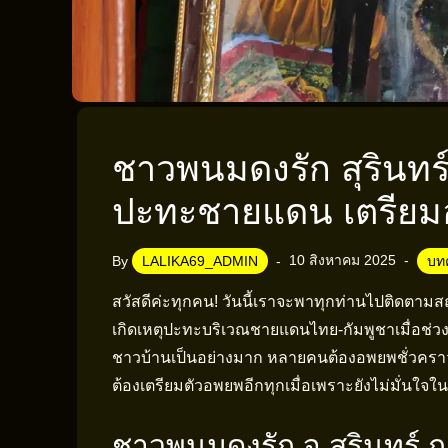
ชาวพนมดงรัก สุรินทร
ปะทะชายแดน เตรียมอ
10 สิงหาคม 2025
By
LALIKA69_ADMIN
บท
สวัสดีค่ะทุกคน! วันนี้เราจะพาทุกท่านไปติดตามสถ
เกิดเหตุปะทะบริเวณชายแดนไทย-กัมพูชาเมื่อช่ว
ชาวบ้านเป็นอย่างมาก หลายคนต้องอพยพชั่วคราว 
ต้องเตรียมตัวอพยพอีกทุกเมื่อเพราะยังไม่มั่นใ
ชาวพนมดงรัก จ.สุรินทร์ 