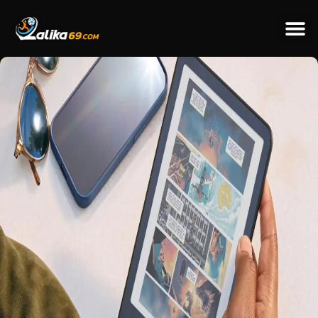
ข่าวป
ข่าวต่างป