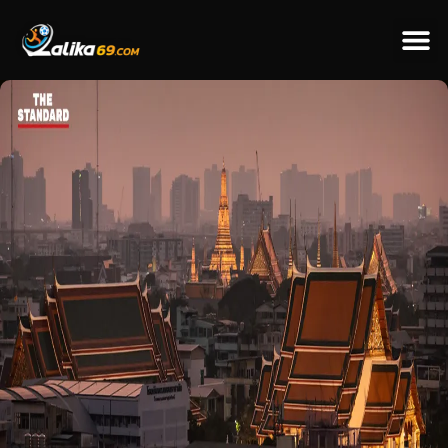
ข่าวป
ข่าวต่างป