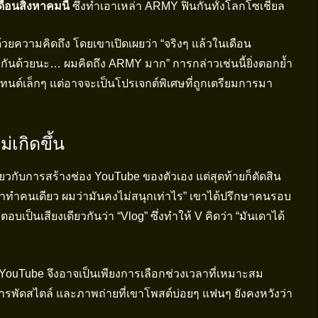
ือนสิงหาคมนี้
ซึ่งทำเอาเหล่า ARMY ฟินกันทั้งโลกโซเชียล
ด้วยความคิดถึง โดยเขาเปิดเผยว่า “จริงๆ แล้วในเดือน
มกันด้วยนะ… ผมคิดถึง ARMY มาก” การกล่าวเช่นนี้ยิ่งตอกย้ำ
ต์เล็กๆ แต่อาจจะเป็นโปรเจกต์พิเศษที่ถูกเตรียมการมา
่เกิดขึ้น
กี่ยวกับการสร้างช่อง YouTube ของตัวเอง แต่สุดท้ายก็ตัดสิน
้าเราทำคนเดียว ผมว่ามันคงไม่สนุกเท่าไร” เขาได้ปรึกษาคนรอบ
อบเป็นเสียงเดียวกันว่า “Vlog” ซึ่งทำให้ V คิดว่า “มันเดาได้
ouTube จึงอาจเป็นเพียงการเลือกช่วงเวลาที่เหมาะสม
อสารพัดสไตล์ และภาพถ่ายที่เขาโพสต์บ่อยๆ แฟนๆ ยังคงหวังว่า