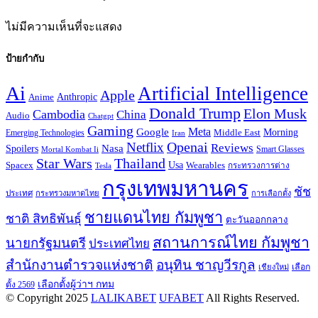
ไม่มีความเห็นที่จะแสดง
ป้ายกำกับ
Ai
Artificial Intelligence
Apple
Anime
Anthropic
Donald Trump
Elon Musk
Cambodia
China
Audio
Chatgpt
Gaming
Google
Meta
Morning
Emerging Technologies
Middle East
Iran
Openai
Netflix
Reviews
Nasa
Spoilers
Smart Glasses
Mortal Kombat Ii
Thailand
Star Wars
Usa
Spacex
Wearables
Tesla
กระทรวงการต่าง
กรุงเทพมหานคร
ชัช
ประเทศ
กระทรวงมหาดไทย
การเลือกตั้ง
ชายแดนไทย กัมพูชา
ชาติ สิทธิพันธุ์
ตะวันออกกลาง
สถานการณ์ไทย กัมพูชา
นายกรัฐมนตรี
ประเทศไทย
สำนักงานตำรวจแห่งชาติ
อนุทิน ชาญวีรกูล
เลือก
เชียงใหม่
เลือกตั้งผู้ว่าฯ กทม
ตั้ง 2569
© Copyright 2025
LALIKABET
UFABET
All Rights Reserved.