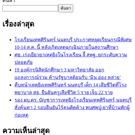
ค้นหา
ค้นหา
เรื่องล่าสุด
โรงเรียนเทพศิรินทร์ นนทบุรี ประกาศหยุดเรียนกรณีพิเศษ
10-14 ส.ค. นี้ หลังเกิดเหตุฉุกเฉินภายในสถานศึกษา
ศธ. เร่งเยียวยาเหตุยิงในโรงเรียน จี้ สพฐ. ยกระดับความ
ปลอดภัย
19 องค์กรนิสิตนักศึกษา 3 มหาวิทยาลัย ออก
แถลงการณ์ร่วม ค้านรัฐบาลต้อนรับ ‘มิน อ่อง หล่าย’
คืบหน้าเหตุยิงเทพศิรินทร์ นนทบุรี เด็ก 14 เสียชีวิตที่โรง
พยาบาล สธ. ยืนยันครูเสียชีวิต 5 ราย เจ็บ 22 ราย
รอง ผบ.ตร. บัญชาการเหตุยิงโรงเรียนเทพศิรินทร์ นนทบุรี
สั่งค้นหา 2 รอบยืนยันไร้คนติดค้าง พบศพปู่-ย่าที่บ้านพักผู้
ก่อเหตุ
ความเห็นล่าสุด