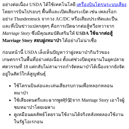
อย่างต่อเนื่อง USDA ได้ใช้เทคโนโลยี
เครื่องบินโดรนระบบเสียง
โดยการบินไปรอบๆ พื้นที่และเปิดเสียงระเบิด เช่น เพลงร็อก
อย่าง Thunderstruck จากวง AC/DC หรือเสียงประทัดและปืน
และที่เป็นข่าวแปลกสุดๆ คือการเปิดฉากต่อสู้หวือหวาจาก
Marriage Story
ซึ่งมีคุณสมบัติเสริมให้
USDA ใช้ฉากต่อสู้
Marriage Story สยบฝูงหมาป่า
ได้อย่างไม่น่าเชื่อ
ก่อนหน้านี้ USDA เล็งเห็นปัญหาว่าฝูงหมาป่ากินวัวของ
เกษตรกรในพื้นที่อย่างต่อเนื่อง ตั้งแต่ช่วงปิดอุทยานในยุคปลาย
ศตวรรษที่ 18 แต่กลับไม่สามารถกำจัดหมาป่าได้เนื่องจากยังจัด
อยู่ในสัตว์ใกล้สูญพันธุ์
ใช้โดรนบินล่อและเล่นเสียงรบกวนเพื่อหลอกหลอน
หมาป่า
ใช้เสียงดนตรีและฉากพูด吵架จาก Marriage Story เอาใจผู้
ชมหมาป่าโดยเฉพาะ
ดูเหมือนผลลัพธ์โดยรวมใช้งานได้จริงหลังทดลองใช้งาน
ในรัฐโอเรกอน