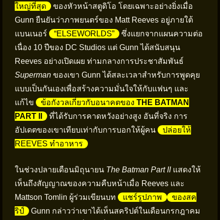
ใหญ่ที่สุด
ของหัวหน้าสตูดิโอ โดยเฉพาะอย่างยิ่งเมื่อ
Gunn ยืนยันว่าภาพยนตร์ของ Matt Reeves อยู่ภายใต้
แบนเนอร์
“ELSEWORLDS”
ซึ่งแยกจากแผนความต่อ
เนื่อง 10 ปีของ DC Studios แต่ Gunn ได้สนับสนุน
Reeves อย่างเปิดเผย ท่ามกลางการประชาสัมพันธ์
Superman
ของเขา Gunn ได้สละเวลาสำหรับการพูดคุย
แบบเป็นกันเองเพื่อสร้างความมั่นใจให้กับแฟนๆ และ
แก้ไข
ข้อกังวลเกี่ยวกับอนาคตของ
THE BATMAN
PART II
ที่ได้รับการคาดหวังอย่างสูง อันที่จริง การ
อัปเดตของเขาเทียบเท่ากับการบอกให้ผู้คน
ปล่อยให้
REEVES ทำอาหาร
ในช่วงปลายเดือนมิถุนายน
The Batman Part II
แสดงให้
เห็นถึงสัญญาณของความคืบหน้าเมื่อ Reeves และ
Mattson Tomlin ผู้ร่วมเขียนบท
แชร์รูปภาพ
ของสค
ริป์
Gunn กล่าวว่าเขาได้เห็นสคริปต์ในเดือนกรกฎาคม