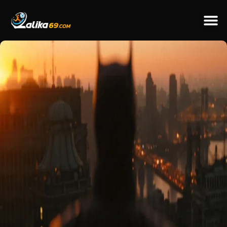
ข่าวป
ข่าวต่างป