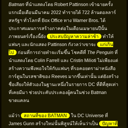
Batman
ที่นำแสดงโดย Robert Pattinson เข้าฉายครั้ง
แรกเมื่อเดือนมีนาคม 2022 ทำรายได้ 722 ล้านดอลลาร์
สหรัฐฯ ทั่วโลกที่ Box Office ทาง Warner Bros. ได้
ประกาศแผนการสร้างภาคต่อในเดือนเมษายนปีนั้น
ภาพยนตร์เรื่องนี้ยัง
ประสบปัญหาความล่าช้า
ทำให้
แฟนๆ และนักแสดง Pattinson กังวลว่าเขาจะ
แก่เกิน
ไป
ก่อนที่การถ่ายทำจะเริ่มขึ้น โชคดีที่
The Penguin
ที่
นำแสดงโดย Colin Farrell และ Cristin Milioti ไม่เพียงแต่
สร้างความพึงพอใจให้กับแฟนๆ ที่รอคอยดราม่าหนังสือ
การ์ตูนในรสชาติของ Reeves มากขึ้นเท่านั้น แต่ยังสร้าง
ชื่อเสียงให้ตัวเองในฐานะหนึ่งในรายการ DC ที่ดีที่สุดเท่า
ที่เคยมีมา ช่วยประคับประคองผู้คนในช่วง Batman
ขาดแคลน
แม้ว่า
สถานที่ของ BATMAN
ใน DC Universe ที่
James Gunn สร้างใหม่นั้นพิสูจน์ให้เห็นว่าเป็น
ปัญหาที่