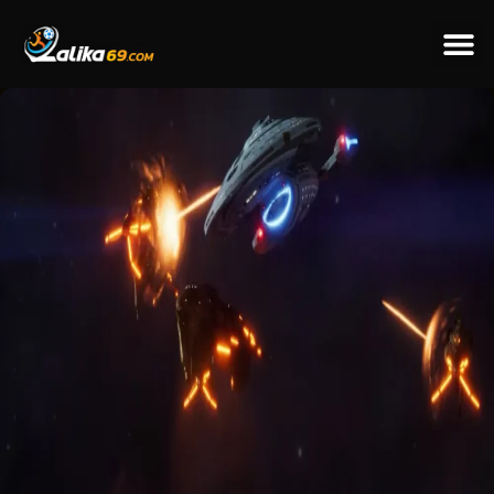
ข่าวป
ข่าวต่างป