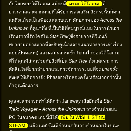
กับโลกของวิดีโอเกม แม้จะมี
มรดกวิดีโอเกม
ที่
ยาวนานและมากมายที่ได้รับการส่งเสริม ถึงกระนั้นก็ตาม
แต่ถึงแม้จะเป็นเพียงแค่แวบแรก ศักยภาพของ
Across the
Unknown
ก็ดูน่าทึ่ง นี่เป็นวิธีที่สมบูรณ์แบบในการนำเอา
เรื่องราวที่รักใคร่ใน
Star Trek
(ซึ่งรายการทีวีเองก็
พยายามอย่างมากที่จะจับคู่เนื่องจากแนวทางการเล่าเรื่อง
แบบเป็นตอนๆ) และผสมผสานเข้ากับกลไกของวิดีโอเกม
ที่ให้คุณมีส่วนร่วมกับสิ่งที่เป็น
Star Trek
ตั้งแต่แรก: การ
ตัดสินใจที่ยากลำบากและการจัดการระบบที่จะ
บางครั้ง
ส่งผลให้เกิดการยิง Phaser หรือสองครั้ง หรือมากกว่านั้น
ถ้าคุณต้องการ
คุณจะสามารถทำได้ดีกว่า Janeway เสียอีกเมื่อ
Star
Trek: Voyager – Across the Unknown
วางจำหน่ายบน
PC ในอนาคต เกมนี้มีให้
เพิ่มใน WISHLIST บน
STEAM
แล้ว แต่ยังไม่มีกำหนดวันวางจำหน่ายในขณะ