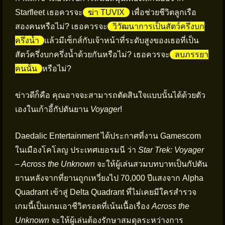
Starfleet เธอควรจะ
ฆ่า TUVIX
เพื่อช่วยชีวิตลูกเรือ
สองคนหรือไม่? เธอควรจะ
วิวัฒนาการเป็นสัตว์ครึ่งบก
ครึ่งน้ำ
แล้วมีเซ็กส์กับเจ้าหน้าที่ระดับสูงของเธอที่เป็น
สัตว์ครึ่งบกครึ่งน้ำด้วยกันหรือไม่? เธอควรจะ
ลบภรรยา
คนนั้น
หรือไม่?
ข่าวดีก็คือ คุณอาจจะสามารถตัดสินใจแบบนั้นได้ด้วยตัว
เองในเก้าอี้กัปตันยาน
Voyager
!
Daedalic Entertainment ได้ประกาศที่งาน Gamescom
ในเมืองโคโลญ ประเทศเยอรมนี ว่า
Star Trek: Voyager
– Across the Unknown
จะให้ผู้เล่นสวมบทบาทเป็นกัปตัน
ยานหลังจากที่ยานถูกเหวี่ยงไป 70,000 ปีแสงจาก Alpha
Quadrant เข้าสู่ Delta Quadrant ที่ไม่เคยมีใครสำรวจ
เกมนี้เป็นเกมเอาชีวิตรอดที่เน้นเนื้อเรื่อง
Across the
Unknown
จะให้ผู้เล่นต้องรักษาสมดุลระหว่างการ