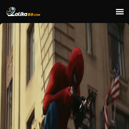
ข่าวป
ข่าวต่างป