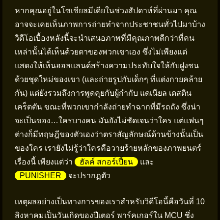
หากคุณอยู่ในโซเชียลมีเดียในช่วงสัปดาห์ที่ผ่านมา คุณ
อาจจะเคยเห็นภาพการถ่ายทำจากประชาชนทั่วไปมาบ้าง
วิดีโอเบื้องหลังนี้จะนำเสนอภาพที่มีคุณภาพดีกว่าที่คน
เหล่านั้นได้เห็นด้วยตาของพวกเขาเอง ซึ่งไม่เพียงแต่
แสดงให้เห็นฮอลแลนด์สร้างความประทับใจให้กับฝูงชน
ด้วยชุดใหม่ของเขา (และถ่ายรูปกับเด็กๆ ที่แต่งกายคล้าย
กัน) แต่ยังรวมถึงการพูดคุยกับผู้กำกับ แดเนียล เดสติน
เคร็ตตัน ขณะที่พวกเขากำลังถ่ายทำฉากที่มีรถถัง ซึ่งน่า
จะเป็นของ…ใครบางคน มันยังไม่ชัดเจนว่าใคร แต่แฟนๆ
ต่างก็มีทฤษฎีของตัวเองว่าตราสัญลักษณ์ด้านข้างนั้นเป็น
ของใคร เรายังไม่รู้ว่าใครคือวายร้ายหลักของภาพยนตร์
เรื่องนี้ เพียงแต่ว่า
ฮัลค์ สกอร์เปี้ยน
และ
PUNISHER
จะปรากฏตัว
เหตุผลอย่างเป็นทางการของเราสำหรับวิดีโอนี้คือวันที่ 10
สิงหาคมเป็นวันเกิดของปีเตอร์ พาร์คเกอร์ใน MCU ซึ่ง