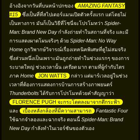
อ้างอิงจากวันที่บนหน้าปกของ
AMAZING FANTASY
#15
ซึ่งเป็นที่ที่สไปเดอร์แมนเปิดตัวครั้งแรก แต่โดยไม่
เป็นทางการ มันก็เป็นวิธีที่โซนี่จะโปรโมทว่า
Spider-
Man: Brand New Day
กำลังถ่ายทำในสถานที่จริง และมี
การแสดงผาดโผนจริงๆ ด้วย
Spider-Man: No Way
Home
ถูกวิพากษ์วิจารณ์เรื่องเทคนิคพิเศษที่ดูไม่สมจริง
ซึ่งส่วนหนึ่งเป็นเพราะมันถูกถ่ายทำในช่วงแรกๆ ของการ
ระบาดใหญ่ ช่วงเวลานั้น
เครียด
มาก ตามที่ผู้กำกับไตร
ภาค
Home
JON WATTS
กล่าว แต่มาร์เวลอยู่ในช่วง
เวลาที่ต้องการแสดงการบ้านการสร้างภาพยนตร์
Thunderbolts
ได้รับการโปรโมทด้วยคำสัญญาว่า
FLORENCE PUGH จะกระโดดลงมาจากตึกระฟ้า
และ
เบื้องหลังกล้องที่มีความสามารถ
Fantastic Four
ใช้ฉากจำลองและฉากจริง ตอนนี้
Spider-Man: Brand
New Day
กำลังทำในเวอร์ชันของตัวเอง