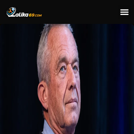
ข่าวป
ข่าวต่างป