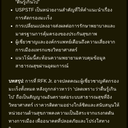
“ตื่นรู้เกินไป”
USPSTF เป็นหน่วยงานสำคัญที่ให้คำแนะนำเรื่อง
การคัดกรองมะเร็ง
การเปลี่ยนแปลงอาจส่งผลต่อการรักษาพยาบาลและ
มาตรฐานการคุ้มครองของประกันสุขภาพ
ผู้เชี่ยวชาญและองค์กรแพทย์เตือนถึงความเสี่ยงจาก
การเมืองแทรกแซงวิทยาศาสตร์
แนวโน้มนี้สะท้อนความพยายามควบคุมข้อมูล
สาธารณสุขผ่านอุดมการณ์
บทสรุป
: การที่ RFK Jr. อาจปลดคณะผู้เชี่ยวชาญคัดกรอง
มะเร็งทั้งหมด หลังถูกกล่าวหาว่า ‘ปลดเพราะว่าตื่นรู้เกิน
ไป’ ถือเป็นสัญญาณอันตรายต่อระบบสาธารณสุขที่อิง
วิทยาศาสตร์ เราควรติดตามอย่างใกล้ชิดและสนับสนุนให้
หน่วยงานด้านสุขภาพคงความเป็นอิสระจากแรงกดดัน
ทางการเมือง เพื่ออนาคตที่ปลอดภัยและโปร่งใสทาง