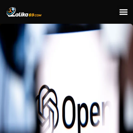
ข่าวป
ข่าวต่างป