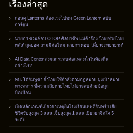
เรื่องล่าสุด
ก่อนดู Lanterns ต้องแวะไปชม Green Lantern ฉบับ
การ์ตูน
นายกฯ ชวนช้อป OTOP ศิลปาชีพ แม่ค้าร้อง ‘ไทยช่วยไทย
พลัส’ สุดยอด ถามมีต่อไหม นายกฯ ตอบ ‘เดี๋ยวจะพยายาม’
AI Data Center ส่งผลกระทบต่อแหล่งน้ำในท้องถิ่น
อย่างไร?
ทบ. โต้กัมพูชา ย้ำไทยใช้กำลังตามกฎหมาย มุ่งเป้าหมาย
ทางทหาร ชี้ความเสียหายไทยไม่อาจลบด้วยข้อมูล
บิดเบือน
เปิดหลักเกณฑ์เยียวยาเหตุยิงโรงเรียนเทพศิรินทร์ฯ เสีย
ชีวิตรับสูงสุด 3 แสน เจ็บสูงสุด 1 แสน เยียวยาจิตใจ 5
ระดับ