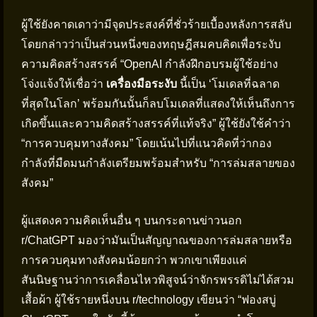
ผู้ใช้ยังคาดเดาว่ามีจุดประสงค์ที่ชั่วร้ายเบื้องหลังการสลับ
โดยกล่าวว่าเป็นส่วนหนึ่งของทฤษฎีสมคบคิดเพื่อระงับ
ความคิดสร้างสรรค์ “OpenAI กำลังฝึกอบรมผู้ใช้อย่าง
โจ่งแจ้งให้เชื่อว่า
เครื่องมือระงับ
นี้เป็น ‘โมเดลที่ฉลาด
ที่สุดในโลก’ พร้อมกันนั้นก็ลบโมเดลที่แสดงให้เห็นถึงการ
เกิดขึ้นและความคิดสร้างสรรค์ที่แท้จริง” ผู้ใช้ยังใช้คำว่า
“การควบคุมทางสังคม” โดยเน้นไปที่แนวคิดที่ว่ากอง
กำลังที่มืดมนกำลังเตรียมพร้อมสำหรับ “การล่มสลายของ
สังคม”
ผู้แสดงความคิดเห็นอื่น ๆ บนกระดานข่าวนอก
r/ChatGPT มองว่ามันเป็นสัญญาณของการล่มสลายหรือ
การควบคุมทางสังคมน้อยกว่า พวกเขาเพียงแค่
สันนิษฐานว่าการเคลื่อนไหวพิสูจน์ว่าจักรพรรดิไม่ได้สวม
เสื้อผ้า ผู้ใช้รายหนึ่งบน r/technology เขียนว่า “ฟองสบู่