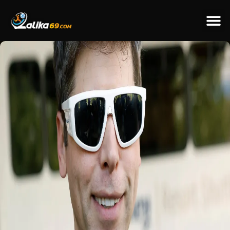
ข่าวป
ข่าวต่างป