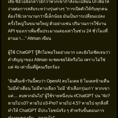
เสีย ซีอีโอยังกล่าวอีกว่าพวกเขากำลังจะเปลี่ยน UI เพื่อให้
ง่ายต่อการสลับระหว่างรุ่นต่างๆ “การเปิดตัวให้กับทุกคน
ต้องใช้เวลานานกว่านี้เล็กน้อย มันเป็นการเปลี่ยนแปลง
ครั้งใหญ่ในขนาดใหญ่ ตัวอย่างเช่น ปริมาณการใช้งาน
API ของเราเพิ่มขึ้นประมาณสองเท่าในช่วง 24 ชั่วโมงที่
ผ่านมา…” Altman เขียน
ผู้ใช้ ChatGPT รู้สึกไม่พอใจอย่างมาก และยังไม่ชัดเจนว่า
คำสัญญาของ Altman จะชดเชยได้หรือไม่ เพราะไม่ใช่
แค่ 4o เท่านั้นที่ผู้คนเรียกร้อง
“ฉันตื่นเช้าวันนี้พบว่า OpenAI ลบโมเดล 8 โมเดลข้ามคืน
ไม่มีคำเตือน ไม่มีทางเลือก ไม่มี ‘ตัวเลือกรุ่นเก่า’ พวกเขา
แค่… ลบพวกมันไป” ผู้ใช้รายหนึ่งบน r/ChatGPT บ่น “4o?
หายไป o3? หายไป o3-Pro? หายไป 4.5? หายไป ทุกสิ่งที่
ทำให้ ChatGPT มีประโยชน์จริง ๆ สำหรับขั้นตอนการ
ทำงานของฉัน—ถูกลบไป”